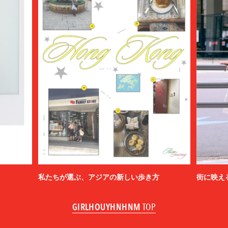
私たちが選ぶ、アジアの新しい歩き方
街に映え
GIRLHOUYHNHNM
TOP