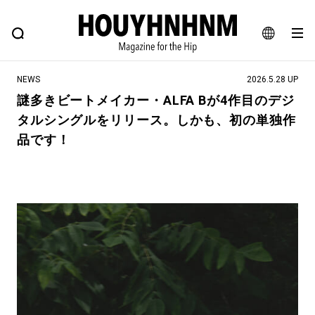
NEWS
FEATURE
BLOG
SNAP
Commune H
ヒップなファッション、カルチャー、ライフスタイルWEBマガジン
JA
NEWS
2026.5.28 UP
EN
謎多きビートメイカー・ALFA Bが4作目のデジ
タルシングルをリリース。しかも、初の単独作
#注目のタグ
品です！
#SHOPPING ADDICT
#憧れの逸品
#ESSENTIAL DESIGNS
#古着サミット
#NEW VINTAGE
#マイナーグッド図鑑
#路地裏てぃーん。
#MONTHLY JOURNAL
#GH 銘品の所以
#フイナムのYouTube
#Commune H
#FOCUS IT
#AH.H
#ととけん
#FASHION
#MUSIC
#MOVIE