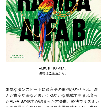
ALFA B「RAMBA」
視聴は
こちら
から。
陽気なダンスビートに多言語の歌詞がのせられ、澄
んだ青空や海など暖かく穏やかな地域で生まれ育っ
たALFA Bの魅力が詰まった本楽曲。軽快でリズミカ