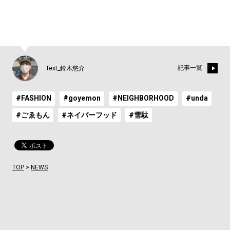
記事一覧
Text_鈴木悠介
#FASHION
#goyemon
#NEIGHBORHOOD
#unda
#ごゑもん
#ネイバーフッド
#雪駄
TOP
>
NEWS