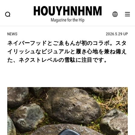
NEWS
FEATURE
BLOG
SNAP
Commune H
ヒップなファッション、カルチャー、ライフスタイルWEBマガジン
JA
NEWS
2026.5.29 UP
EN
ネイバーフッドとごゑもんが初のコラボ。スタ
イリッシュなビジュアルと履き心地を兼ね備え
#注目のタグ
た、ネクストレベルの雪駄に注目です。
#SHOPPING ADDICT
#憧れの逸品
#ESSENTIAL DESIGNS
#古着サミット
#NEW VINTAGE
#マイナーグッド図鑑
#路地裏てぃーん。
#MONTHLY JOURNAL
#GH 銘品の所以
#フイナムのYouTube
#Commune H
#FOCUS IT
#AH.H
#ととけん
#FASHION
#MUSIC
#MOVIE