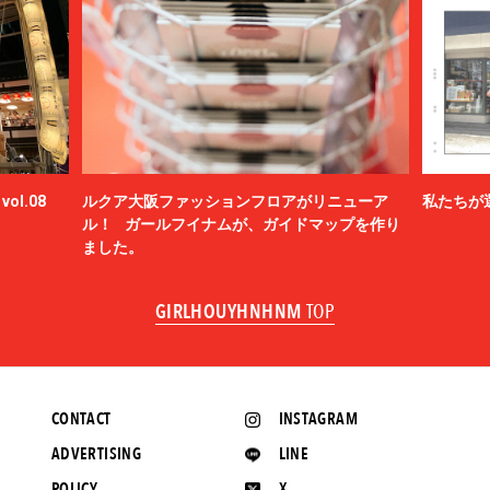
ol.08
ルクア大阪ファッションフロアがリニューア
私たちが
ル！ ガールフイナムが、ガイドマップを作り
ました。
GIRLHOUYHNHNM
TOP
CONTACT
INSTAGRAM
ADVERTISING
LINE
POLICY
X