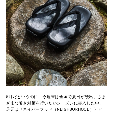
#LIFESTYLE
#SNEAKER
#OUTDOOR
#SPORTS
#HANDSOME HANDBOOK
5月だというのに、今週末は全国で夏日が続出。さま
ざまな暑さ対策を行いたいシーズンに突入した中、
足元は
〈ネイバーフッド（NEIGHBORHOOD）〉
と