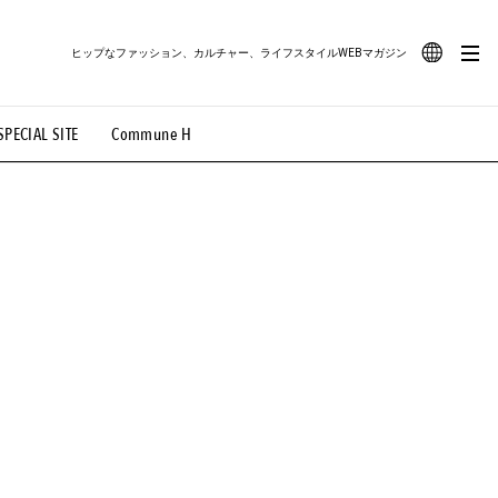
ヒップなファッション、カルチャー、ライフスタイルWEBマガジン
JA
SPECIAL SITE
Commune H
#路地裏てぃーん。
#MONTHLY JOURNAL
EN
OVIE
#LIFESTYLE
#SNEAKER
#OUTDOOR