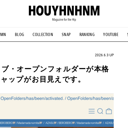
UMN
BLOG
COLLECTION
SNAP
RANKING
YOUTUBE
NS
#古着サミット
#NEW VINTAGE
#マイナーグッド図鑑
#FOCUS IT
#AH.H
#ととけん
#FASHION
#MUSIC
#M
2026.6.3 UP
ィブ・オープンフォルダーが本格
キャップがお目見えです。