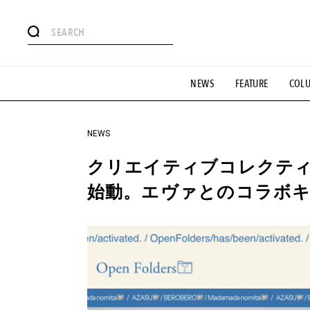
#注目のタグ
NEWS
FEATURE
COL
#SHOPPING ADDICT
#憧れの逸品
#ESSENTIAL DESIG
#GH 銘品の所以
#フイナムのYouTube
#Commune H
#SPORTS
#HANDSOME HANDBOOK
NEWS
クリエイティブコレクテ
始動。エヴァとのコラボ