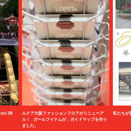
ol.08
ルクア大阪ファッションフロアがリニューア
私たちが
ル！ ガールフイナムが、ガイドマップを作り
ました。