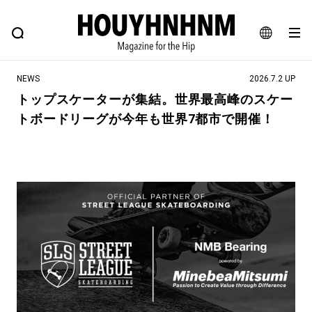
NEWS
FEATURE
BLOG
SNAP
Commune H
ヒップなファッション、カルチャー、ライフスタイルWEBマガジン
JA
NEWS
2026.7.2 UP
EN
トップスケーターが集結。世界最高峰のスケー
トボードリーグが今年も世界7都市で開催！
#注目のタグ
#SHOPPING ADDICT
#憧れの逸品
#ESSENTIAL DESIGNS
#古着サミット
#NEW VINTAGE
#マイナーグッド図鑑
#路地裏てぃーん。
#MONTHLY JOURNAL
#GH 銘品の所以
#フイナムのYouTube
#Commune H
#FOCUS IT
#AH.H
#ととけん
#FASHION
#MUSIC
#MOVIE