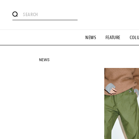
#注目のタグ
NEWS
FEATURE
COL
#SHOPPING ADDICT
#憧れの逸品
#ESSENTIAL DESIG
#GH 銘品の所以
#フイナムのYouTube
#Commune H
#SPORTS
#HANDSOME HANDBOOK
NEWS