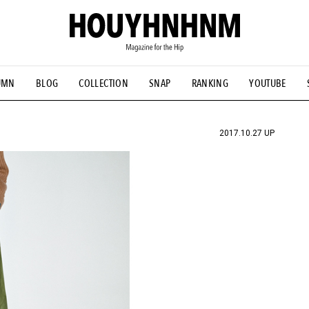
UMN
BLOG
COLLECTION
SNAP
RANKING
YOUTUBE
NS
#古着サミット
#NEW VINTAGE
#マイナーグッド図鑑
#FOCUS IT
#AH.H
#ととけん
#FASHION
#MUSIC
#M
2017.10.27 UP