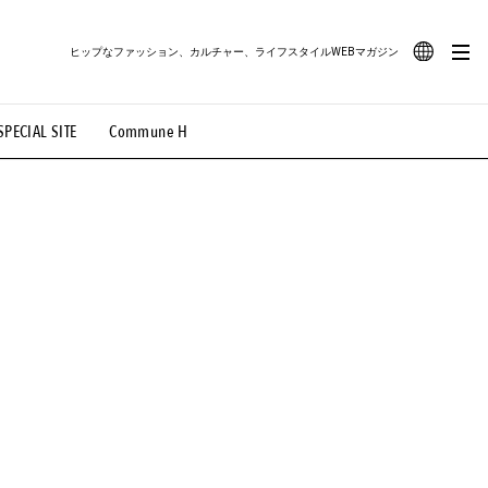
ヒップなファッション、カルチャー、ライフスタイルWEBマガジン
JA
SPECIAL SITE
Commune H
#路地裏てぃーん。
#MONTHLY JOURNAL
EN
OVIE
#LIFESTYLE
#SNEAKER
#OUTDOOR