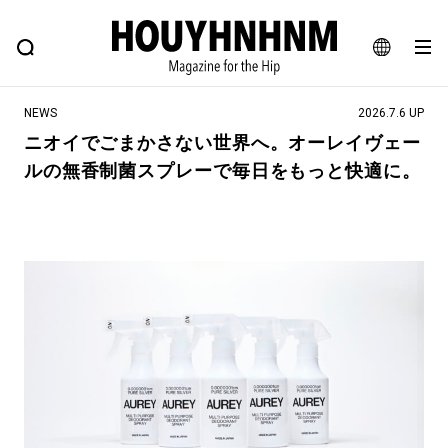
NEWS
FEATURE
BLOG
SNAP
Commune H
ヒップなファッション、カルチャー、ライフスタイルWEBマガジン
JA
NEWS
2026.7.6 UP
EN
ニオイでごまかさない世界へ。オーレイヴェー
ルの無香制菌スプレーで毎日をもっと快適に。
#注目のタグ
#SHOPPING ADDICT
#憧れの逸品
#ESSENTIAL DESIGNS
#古着サミット
#NEW VINTAGE
#マイナーグッド図鑑
#路地裏てぃーん。
#MONTHLY JOURNAL
#GH 銘品の所以
#フイナムのYouTube
#Commune H
#FOCUS IT
#AH.H
#ととけん
#FASHION
#MUSIC
#MOVIE