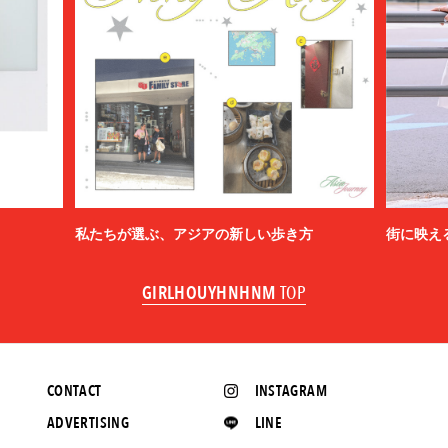
私たちが選ぶ、アジアの新しい歩き方
街に映え
GIRLHOUYHNHNM
TOP
CONTACT
INSTAGRAM
ADVERTISING
LINE