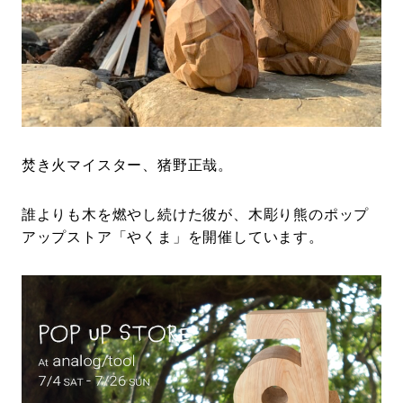
#LIFESTYLE
#SNEAKER
#OUTDOOR
#SPORTS
#HANDSOME HANDBOOK
焚き火マイスター、猪野正哉。
誰よりも木を燃やし続けた彼が、木彫り熊のポップ
アップストア「やくま」を開催しています。