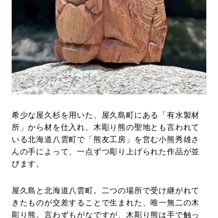
希少な屋久杉を用いた、屋久島町にある「有水製材
所」から材を仕入れ、木彫り熊の聖地とも言われて
いる北海道八雲町で「熊友工房」を営む小熊秀雄さ
んの手によって、一点ずつ彫り上げられた作品が並
びます。
屋久島と北海道八雲町。二つの場所で受け継がれて
きたものが交差することで生まれた、唯一無二の木
彫り熊。言わずもがなですが、木彫り熊は手で触っ