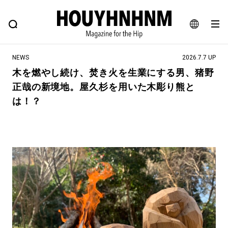
NEWS
FEATURE
BLOG
SNAP
Commune H
ヒップなファッション、カルチャー、ライフスタイルWEBマガジン
JA
NEWS
2026.7.7 UP
EN
木を燃やし続け、焚き火を生業にする男、猪野
正哉の新境地。屋久杉を用いた木彫り熊と
#注目のタグ
は！？
#SHOPPING ADDICT
#憧れの逸品
#ESSENTIAL DESIGNS
#古着サミット
#NEW VINTAGE
#マイナーグッド図鑑
#路地裏てぃーん。
#MONTHLY JOURNAL
#GH 銘品の所以
#フイナムのYouTube
#Commune H
#FOCUS IT
#AH.H
#ととけん
#FASHION
#MUSIC
#MOVIE