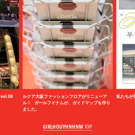
ol.08
ルクア大阪ファッションフロアがリニューア
私たちが
ル！ ガールフイナムが、ガイドマップを作り
ました。
GIRLHOUYHNHNM
TOP