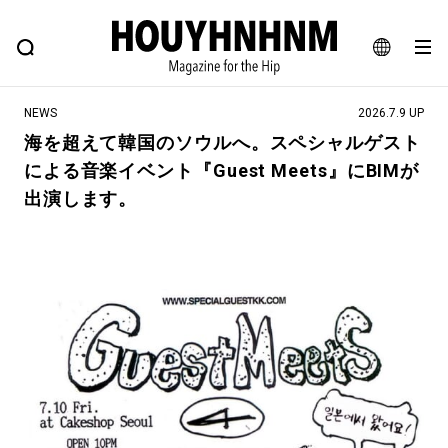
NEWS
FEATURE
BLOG
SNAP
Commune H
ヒップなファッション、カルチャー、ライフスタイルWEBマガジン
JA
NEWS
2026.7.9 UP
EN
海を超えて韓国のソウルへ。スペシャルゲスト
による音楽イベント『Guest Meets』にBIMが
#注目のタグ
出演します。
#SHOPPING ADDICT
#憧れの逸品
#ESSENTIAL DESIGNS
#古着サミット
#NEW VINTAGE
#マイナーグッド図鑑
#路地裏てぃーん。
#MONTHLY JOURNAL
#GH 銘品の所以
#フイナムのYouTube
#Commune H
#FOCUS IT
#AH.H
#ととけん
#FASHION
#MUSIC
#MOVIE