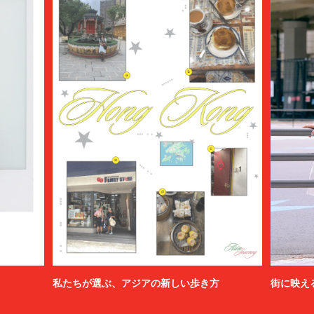
私たちが選ぶ、アジアの新しい歩き方
街に映え