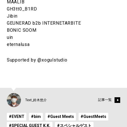
MAALIB
GH3tt0_B1RD
Jibin
GEUNERAD b2b INTERNETARBITE
BONIC SOOM
uin
eternalusa
Supported by @xogulstudio
記事一覧
Text_鈴木悠介
#EVENT
#bim
#Guest Meets
#GuestMeets
#SPECIAL GUEST K.K.
#スペシャルゲスト