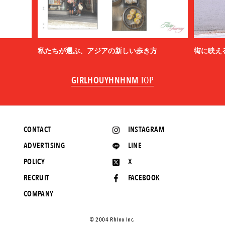
私たちが選ぶ、アジアの新しい歩き方
街に映え
GIRLHOUYHNHNM
TOP
CONTACT
INSTAGRAM
ADVERTISING
LINE
POLICY
X
RECRUIT
FACEBOOK
COMPANY
©️ 2004 Rhino Inc.