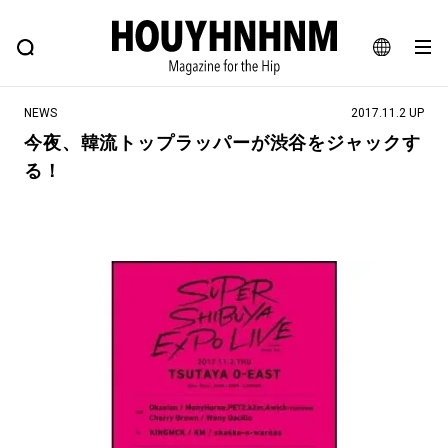
NEWS
FEATURE
BLOG
SNAP
Commune H
ヒップなファッション、カルチャー、ライフスタイルWEBマガジン
JA
NEWS
2017.11.2 UP
EN
今夜、韓流トップラッパーが渋谷をジャックす
る！
#注目のタグ
#SHOPPING ADDICT
#憧れの逸品
#ESSENTIAL DESIGNS
#古着サミット
#NEW VINTAGE
#マイナーグッド図鑑
#路地裏てぃーん。
#MONTHLY JOURNAL
#GH 銘品の所以
#フイナムのYouTube
#Commune H
#FOCUS IT
#AH.H
#ととけん
#FASHION
#MUSIC
#MOVIE