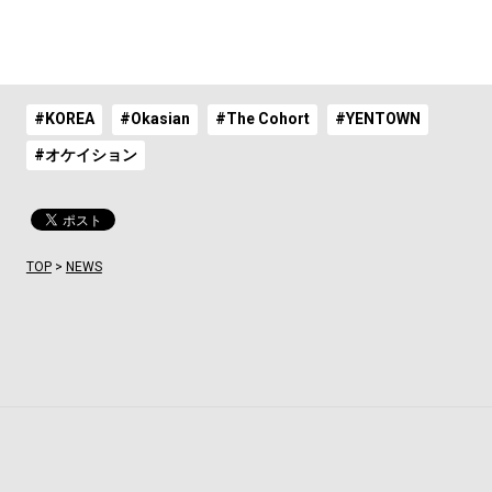
#KOREA
#Okasian
#The Cohort
#YENTOWN
#オケイション
TOP
>
NEWS