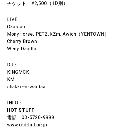
チケット：¥2,500（1D別）
LIVE：
Okasian
MonyHorse, PETZ, kZm, Awich（YENTOWN）
Cherry Brown
Weny Dacillo
DJ：
KINGMCK
KM
shakke-n-wardaa
INFO：
HOT STUFF
電話：03-5720-9999
www.red-hot.ne.jp