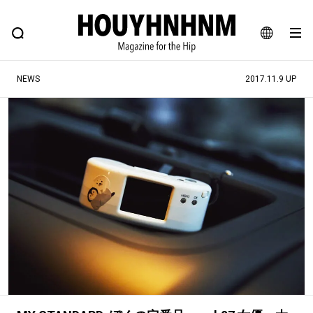
NEWS
FEATURE
BLOG
SNAP
Commune H
ヒップなファッション、カルチャー、ライフスタイルWEBマガジン
JA
NEWS
2017.11.9 UP
EN
#注目のタグ
#SHOPPING ADDICT
#憧れの逸品
#ESSENTIAL DESIGNS
#古着サミット
#NEW VINTAGE
#マイナーグッド図鑑
#路地裏てぃーん。
#MONTHLY JOURNAL
#GH 銘品の所以
#フイナムのYouTube
#Commune H
#FOCUS IT
#AH.H
#ととけん
#FASHION
#MUSIC
#MOVIE