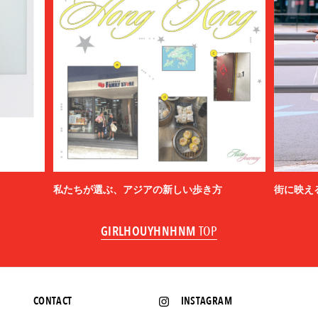
私たちが選ぶ、アジアの新しい歩き方
街に映え
GIRLHOUYHNHNM
TOP
CONTACT
INSTAGRAM