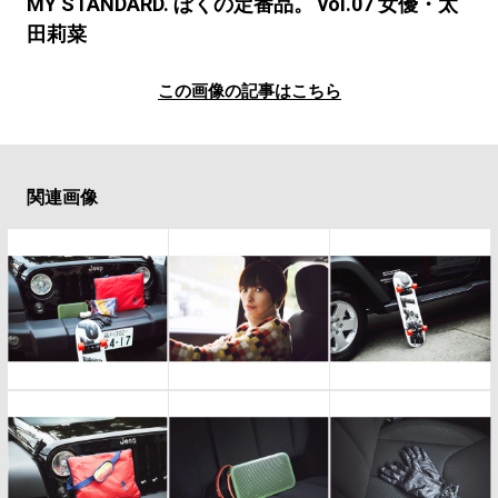
#LIFESTYLE
#SNEAKER
#OUTDOOR
MY STANDARD. ぼくの定番品。 vol.07 女優・太
田莉菜
#SPORTS
#HANDSOME HANDBOOK
この画像の記事はこちら
関連画像