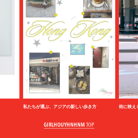
私たちが選ぶ、アジアの新しい歩き方
街に映え
GIRLHOUYHNHNM
TOP