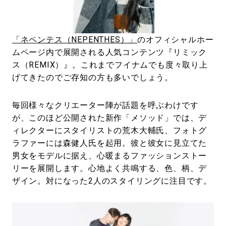
#LIFESTYLE
#SNEAKER
#OUTDOOR
#SPORTS
#HANDSOME HANDBOOK
「ネペンテス（NEPENTHES）」
のオフィシャルホー
ムページ内で展開される人気コンテンツ『リミック
ス（REMIX）』。これまでフイナムでも度々取り上
げてきたのでご存知の方も多いでしょう。
毎回様々なクリエーター陣が話題を呼ぶわけです
が、このほど公開された新作「メソッド」では、デ
ィレクターにスタイリストの荒木大輔氏、フォトグ
ラファーには森健人氏を起用。彼と彼女に見立てた
男女をモデルに据え、心暖まるファッションストー
リーを展開します。心地よく共鳴する、色、柄、デ
ザイン。対になった2人のスタイリングに注目です。