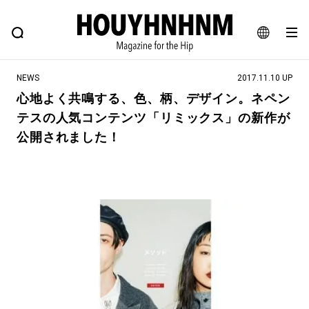
NEWS
FEATURE
BLOG
SNAP
Commune H
ヒップなファッション、カルチャー、ライフスタイルWEBマガジン
JA
NEWS
2017.11.10 UP
EN
心地よく共鳴する、色、柄、デザイン。ネペン
テスの人気コンテンツ「リミックス」の新作が
#注目のタグ
公開されました！
#SHOPPING ADDICT
#憧れの逸品
#ESSENTIAL DESIGNS
#古着サミット
#NEW VINTAGE
#マイナーグッド図鑑
#路地裏てぃーん。
#MONTHLY JOURNAL
#GH 銘品の所以
#フイナムのYouTube
#Commune H
#FOCUS IT
#AH.H
#ととけん
#FASHION
#MUSIC
#MOVIE