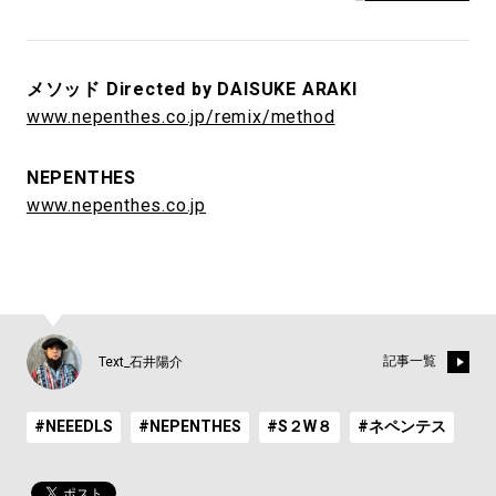
メソッド Directed by DAISUKE ARAKI
www.nepenthes.co.jp/remix/method
NEPENTHES
www.nepenthes.co.jp
記事一覧
Text_石井陽介
#NEEEDLS
#NEPENTHES
#S２W８
#ネペンテス