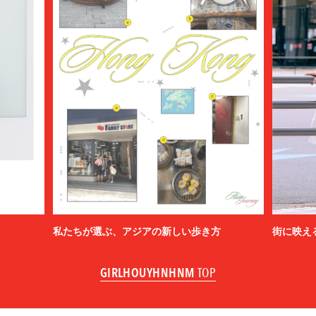
私たちが選ぶ、アジアの新しい歩き方
街に映え
GIRLHOUYHNHNM
TOP