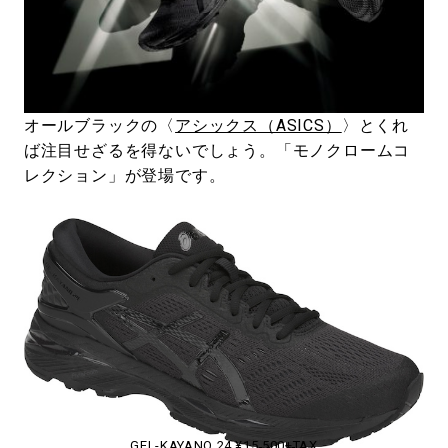
#LIFESTYLE
#SNEAKER
#OUTDOOR
#SPORTS
#HANDSOME HANDBOOK
オールブラックの〈
アシックス（ASICS）
〉とくれ
ば注目せざるを得ないでしょう。「モノクロームコ
レクション」が登場です。
GEL-KAYANO 24 ¥15,500+TAX