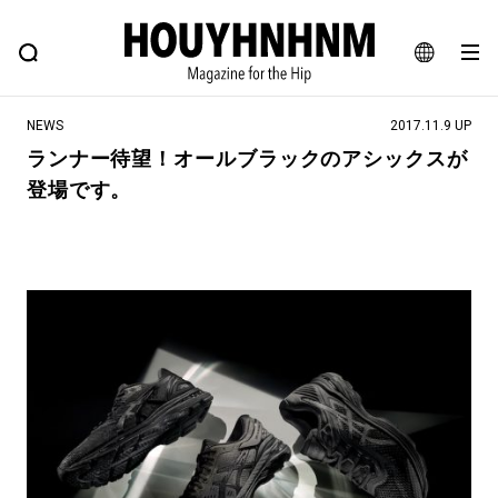
NEWS
FEATURE
BLOG
SNAP
Commune H
ヒップなファッション、カルチャー、ライフスタイルWEBマガジン
JA
NEWS
2017.11.9 UP
EN
ランナー待望！オールブラックのアシックスが
登場です。
#注目のタグ
#SHOPPING ADDICT
#憧れの逸品
#ESSENTIAL DESIGNS
#古着サミット
#NEW VINTAGE
#マイナーグッド図鑑
#路地裏てぃーん。
#MONTHLY JOURNAL
#GH 銘品の所以
#フイナムのYouTube
#Commune H
#FOCUS IT
#AH.H
#ととけん
#FASHION
#MUSIC
#MOVIE