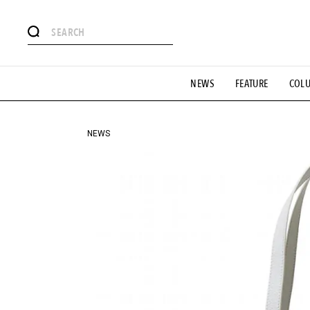
#注目のタグ
NEWS
FEATURE
COL
#SHOPPING ADDICT
#憧れの逸品
#ESSENTIAL DESIG
#GH 銘品の所以
#フイナムのYouTube
#Commune H
#SPORTS
#HANDSOME HANDBOOK
NEWS