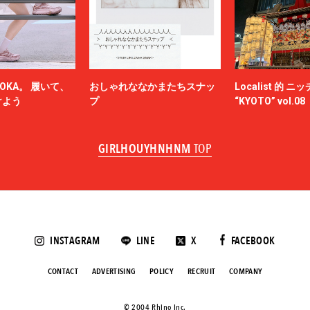
OKA。 履いて、
おしゃれななかまたちスナッ
Localist 的 
けよう
プ
“KYOTO” vol.08
GIRLHOUYHNHNM
TOP
INSTAGRAM
LINE
X
FACEBOOK
CONTACT
ADVERTISING
POLICY
RECRUIT
COMPANY
©️ 2004 Rhino Inc.