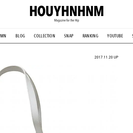
UMN
BLOG
COLLECTION
SNAP
RANKING
YOUTUBE
NS
#古着サミット
#NEW VINTAGE
#マイナーグッド図鑑
#FOCUS IT
#AH.H
#ととけん
#FASHION
#MUSIC
#M
2017.11.20 UP