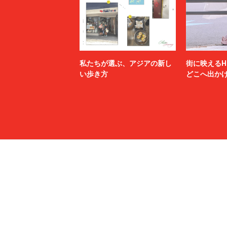
私たちが選ぶ、アジアの新し
街に映えるH
い歩き方
どこへ出か