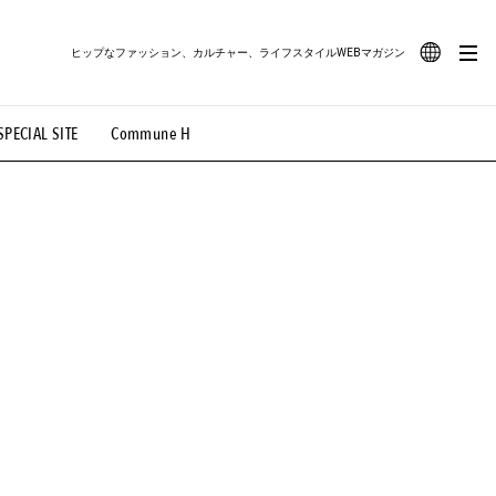
ヒップなファッション、カルチャー、ライフスタイルWEBマガジン
JA
SPECIAL SITE
Commune H
#路地裏てぃーん。
#MONTHLY JOURNAL
EN
OVIE
#LIFESTYLE
#SNEAKER
#OUTDOOR