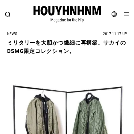
NEWS
FEATURE
BLOG
SNAP
Commune H
ヒップなファッション、カルチャー、ライフスタイルWEBマガジン
JA
NEWS
2017.11.17 UP
EN
ミリタリーを大胆かつ繊細に再構築。サカイの
DSMG限定コレクション。
#注目のタグ
#SHOPPING ADDICT
#憧れの逸品
#ESSENTIAL DESIGNS
#古着サミット
#NEW VINTAGE
#マイナーグッド図鑑
#路地裏てぃーん。
#MONTHLY JOURNAL
#GH 銘品の所以
#フイナムのYouTube
#Commune H
#FOCUS IT
#AH.H
#ととけん
#FASHION
#MUSIC
#MOVIE