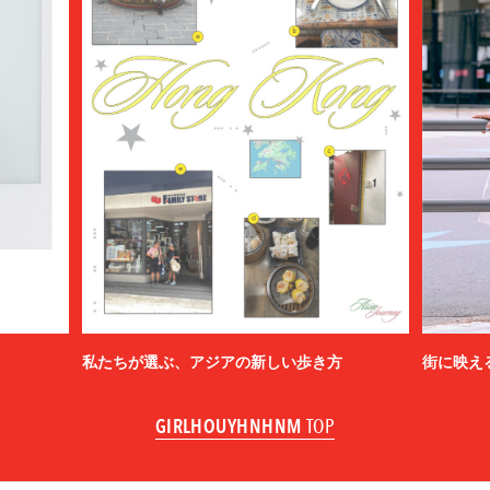
私たちが選ぶ、アジアの新しい歩き方
街に映え
GIRLHOUYHNHNM
TOP