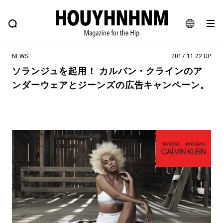
NEWS
FEATURE
BLOG
SNAP
Commune H
ヒップなファッション、カルチャー、ライフスタイルWEBマガジン
JA
NEWS
2017.11.22 UP
EN
ソランジュを起用！ カルバン・クラインのア
ンダーウェアとジーンズの広告キャンペーン。
#注目のタグ
#SHOPPING ADDICT
#憧れの逸品
#ESSENTIAL DESIGNS
#古着サミット
#NEW VINTAGE
#マイナーグッド図鑑
#路地裏てぃーん。
#MONTHLY JOURNAL
#GH 銘品の所以
#フイナムのYouTube
#Commune H
#FOCUS IT
#AH.H
#ととけん
#FASHION
#MUSIC
#MOVIE