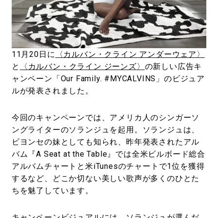
#LIFESTYLE
#SNEAKER
#OUTDOOR
#SPORTS
#HANDSOME HANDBOOK
11月20日に
〈カルバン・クライン アンダーウェア〉
と
〈カルバン・クライン ジーンズ〉
の新しい広告キ
ャンペーン「Our Family. #MYCALVINS」のビジュア
ルが発表されました。
今回のキャンペーンでは、アメリカ人のシンガーソ
ングライターのソランジュを起用。ソランジュは、
ビヨンセの妹としても知られ、昨年発表されたアル
バム『A Seat at the Table』では全米ビルボード総合
アルバムチャートと米iTunesのチャートで1位を獲得
するなど、どこか切ない美しい歌声が多くのひとた
ちを魅了しています。
キャンペーンビジュアルには、ソランジュが選んだ