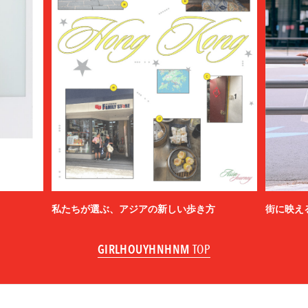
私たちが選ぶ、アジアの新しい歩き方
街に映え
GIRLHOUYHNHNM
TOP