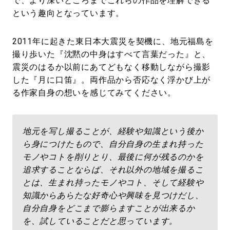
で、より深いところまでこれらの作品を理解できる
という趣向となっています。
2011年に起きた東日本大震災を契機に、地元福島を
撮り歩いた『沈黙の中身はすべて言葉だった』と、
震災のはるか以前にあてどもなく移動しながら撮影
した『月に口笛』。両作品から否応なく浮かび上が
る作家自身の想いを感じてみてください。
地元を写し撮ることが、経験や知識という後か
ら身につけたもので、自分自身の生まれ持った
モノやコトを削りとり、最後に何が残るのかを
追求することならば、それ以外の地域を撮るこ
とは、生まれ持ったモノやコト、そして経験や
知識からあらたな好奇心や興味を見つけだし、
自分自身をどこまで膨らますことが出来るか
を、試していることだと思っています。