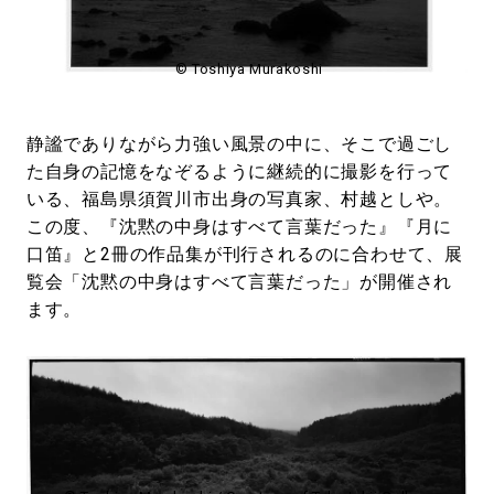
#LIFESTYLE
#SNEAKER
#OUTDOOR
#SPORTS
#HANDSOME HANDBOOK
© Toshiya Murakoshi
静謐でありながら力強い風景の中に、そこで過ごし
た自身の記憶をなぞるように継続的に撮影を行って
いる、福島県須賀川市出身の写真家、村越としや。
この度、『沈黙の中身はすべて言葉だった』『月に
口笛』と2冊の作品集が刊行されるのに合わせて、展
覧会「沈黙の中身はすべて言葉だった」が開催され
ます。