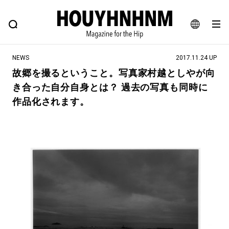
NEWS
FEATURE
BLOG
SNAP
Commune H
ヒップなファッション、カルチャー、ライフスタイルWEBマガジン
JA
NEWS
2017.11.24 UP
EN
故郷を撮るということ。写真家村越としやが向
き合った自分自身とは？ 過去の写真も同時に
#注目のタグ
作品化されます。
#SHOPPING ADDICT
#憧れの逸品
#ESSENTIAL DESIGNS
#古着サミット
#NEW VINTAGE
#マイナーグッド図鑑
#路地裏てぃーん。
#MONTHLY JOURNAL
#GH 銘品の所以
#フイナムのYouTube
#Commune H
#FOCUS IT
#AH.H
#ととけん
#FASHION
#MUSIC
#MOVIE