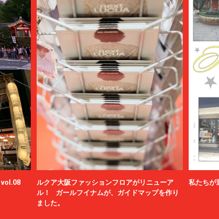
ol.08
ルクア大阪ファッションフロアがリニューア
私たちが
ル！ ガールフイナムが、ガイドマップを作り
ました。