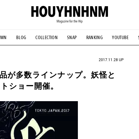
UMN
BLOG
COLLECTION
SNAP
RANKING
YOUTUBE
NS
#古着サミット
#NEW VINTAGE
#マイナーグッド図鑑
#FOCUS IT
#AH.H
#ととけん
#FASHION
#MUSIC
#M
2017.11.28 UP
品が多数ラインナップ。妖怪と
ートショー開催。