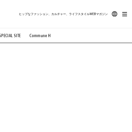
ヒップなファッション、カルチャー、ライフスタイルWEBマガジン
JA
SPECIAL SITE
Commune H
#路地裏てぃーん。
#MONTHLY JOURNAL
EN
OVIE
#LIFESTYLE
#SNEAKER
#OUTDOOR