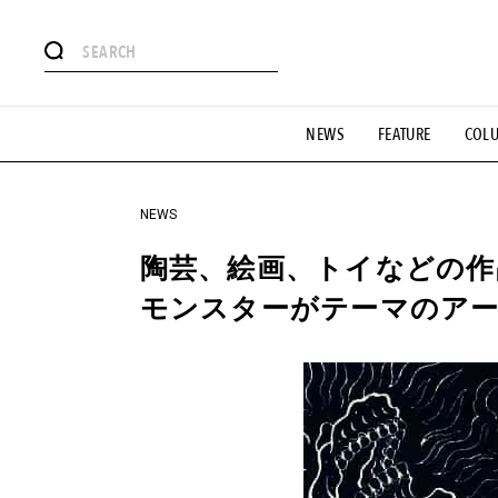
#注目のタグ
NEWS
FEATURE
COL
#SHOPPING ADDICT
#憧れの逸品
#ESSENTIAL DESIG
#GH 銘品の所以
#フイナムのYouTube
#Commune H
#SPORTS
#HANDSOME HANDBOOK
NEWS
陶芸、絵画、トイなどの作
モンスターがテーマのア