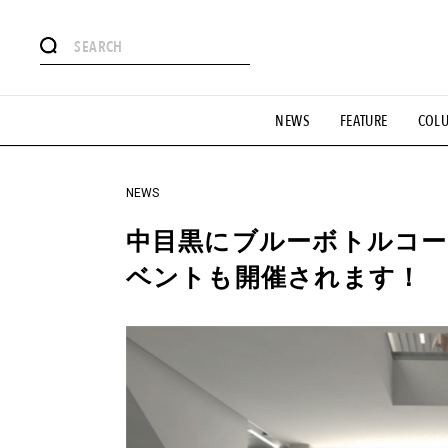
#注目のタグ
NEWS
FEATURE
COL
#SHOPPING ADDICT
#憧れの逸品
#ESSENTIAL DESIG
#GH 銘品の所以
#フイナムのYouTube
#Commune H
#SPORTS
#HANDSOME HANDBOOK
NEWS
中目黒にブルーボトルコー
ベントも開催されます！