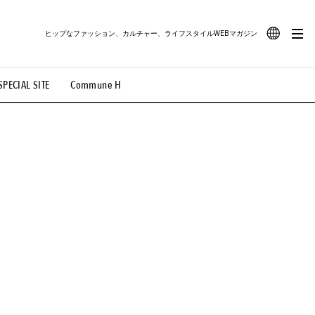
ヒップなファッション、カルチャー、ライフスタイルWEBマガジン
JA
SPECIAL SITE
Commune H
#路地裏てぃーん。
#MONTHLY JOURNAL
EN
OVIE
#LIFESTYLE
#SNEAKER
#OUTDOOR