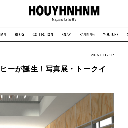
UMN
BLOG
COLLECTION
SNAP
RANKING
YOUTUBE
NS
#古着サミット
#NEW VINTAGE
#マイナーグッド図鑑
#FOCUS IT
#AH.H
#ととけん
#FASHION
#MUSIC
#M
2016.10.12 UP
ヒーが誕生！写真展・トークイ