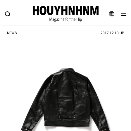
NEWS
FEATURE
BLOG
SNAP
Commune H
ヒップなファッション、カルチャー、ライフスタイルWEBマガジン
JA
NEWS
2017.12.13 UP
EN
#注目のタグ
#SHOPPING ADDICT
#憧れの逸品
#ESSENTIAL DESIGNS
#古着サミット
#NEW VINTAGE
#マイナーグッド図鑑
#路地裏てぃーん。
#MONTHLY JOURNAL
#GH 銘品の所以
#フイナムのYouTube
#Commune H
#FOCUS IT
#AH.H
#ととけん
#FASHION
#MUSIC
#MOVIE