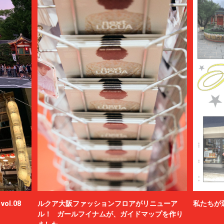
ol.08
ルクア大阪ファッションフロアがリニューア
私たちが
ル！ ガールフイナムが、ガイドマップを作り