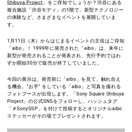
#LIFESTYLE
#SNEAKER
#OUTDOOR
Shibuya Project
」をご存知でしょうか？渋谷にある
複合施設「渋谷モディ」の1階で、新型テクノロジー
#SPORTS
#HANDSOME HANDBOOK
の体験など、さまざまなイベントを展開していま
す。
1月11日（木）からはじまるイベントの主役はご存知
「aibo」！ 1999年に発売された「aibo」は、来年に
新型が発売されることが発表され、先行予約ではわ
ずか開始30分で販売が終了していました。
今回の展示は、発売前に「aibo」を見て、触れ合え
る機会。“お手” をしている「aibo」と写真を撮れる
フォトブースが出現します。「Sony Square Shibuya
Project」の公式SNSをフォローし、ハッシュタグ
「＃SonySSP」を付けて投稿するとオリジナルaibo
ステッカーがその場でプレゼントされます。