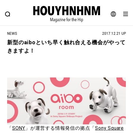
NEWS
FEATURE
BLOG
SNAP
Commune H
ヒップなファッション、カルチャー、ライフスタイルWEBマガジン
JA
NEWS
2017.12.21 UP
EN
新型のaiboといち早く触れ合える機会がやって
きますよ！
#注目のタグ
#SHOPPING ADDICT
#憧れの逸品
#ESSENTIAL DESIGNS
#古着サミット
#NEW VINTAGE
#マイナーグッド図鑑
#路地裏てぃーん。
#MONTHLY JOURNAL
#GH 銘品の所以
#フイナムのYouTube
#Commune H
#FOCUS IT
#AH.H
#ととけん
#FASHION
#MUSIC
#MOVIE
「
SONY
」が運営する情報発信の拠点「
Sony Square