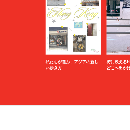
私たちが選ぶ、アジアの新し
街に映えるH
い歩き方
どこへ出か