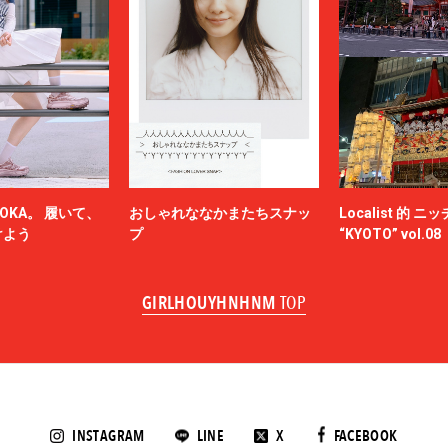
OKA。 履いて、
おしゃれななかまたちスナッ
Localist 的 
けよう
プ
“KYOTO” vol.08
GIRLHOUYHNHNM
TOP
INSTAGRAM
LINE
X
FACEBOOK