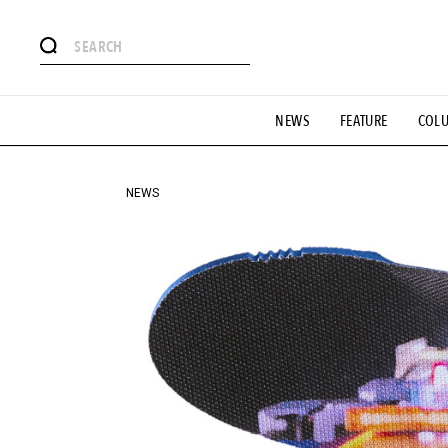
#注目のタグ
NEWS
FEATURE
COL
#SHOPPING ADDICT
#憧れの逸品
#ESSENTIAL DESIG
#GH 銘品の所以
#フイナムのYouTube
#Commune H
#SPORTS
#HANDSOME HANDBOOK
NEWS