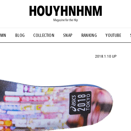
UMN
BLOG
COLLECTION
SNAP
RANKING
YOUTUBE
NS
#古着サミット
#NEW VINTAGE
#マイナーグッド図鑑
#FOCUS IT
#AH.H
#ととけん
#FASHION
#MUSIC
#M
2018.1.10 UP