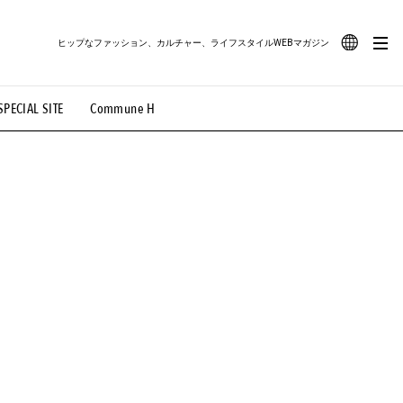
ヒップなファッション、カルチャー、ライフスタイルWEBマガジン
JA
SPECIAL SITE
Commune H
#路地裏てぃーん。
#MONTHLY JOURNAL
EN
OVIE
#LIFESTYLE
#SNEAKER
#OUTDOOR