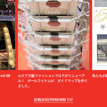
ol.08
ルクア大阪ファッションフロアがリニューア
私たちが
ル！ ガールフイナムが、ガイドマップを作り
ました。
GIRLHOUYHNHNM
TOP