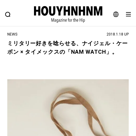
NEWS
FEATURE
BLOG
SNAP
Commune H
ヒップなファッション、カルチャー、ライフスタイルWEBマガジン
JA
NEWS
2018.1.18 UP
EN
ミリタリー好きを唸らせる、ナイジェル・ケー
ボン × タイメックスの「NAM WATCH」。
#注目のタグ
#SHOPPING ADDICT
#憧れの逸品
#ESSENTIAL DESIGNS
#古着サミット
#NEW VINTAGE
#マイナーグッド図鑑
#路地裏てぃーん。
#MONTHLY JOURNAL
#GH 銘品の所以
#フイナムのYouTube
#Commune H
#FOCUS IT
#AH.H
#ととけん
#FASHION
#MUSIC
#MOVIE