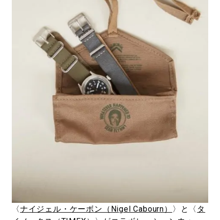
#LIFESTYLE
#SNEAKER
#OUTDOOR
#SPORTS
#HANDSOME HANDBOOK
〈
ナイジェル・ケーボン（Nigel Cabourn）
〉と〈
タ