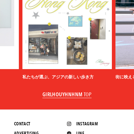
私たちが選ぶ、アジアの新しい歩き方
街に映え
GIRLHOUYHNHNM
TOP
CONTACT
INSTAGRAM
ADVERTISING
LINE