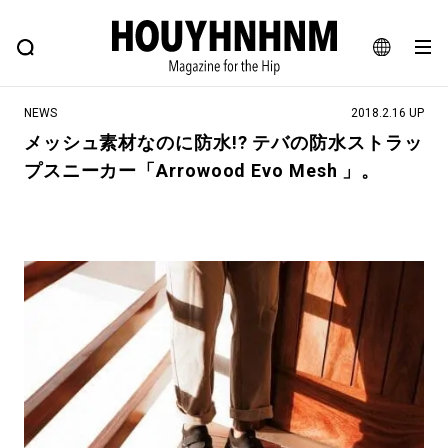
NEWS
FEATURE
BLOG
SNAP
Commune H
ヒップなファッション、カルチャー、ライフスタイルWEBマガジン
JA
NEWS
2018.2.16 UP
EN
メッシュ素材なのに防水!? テバの防水ストラッ
プスニーカー「Arrowood Evo Mesh 」。
#注目のタグ
#SHOPPING ADDICT
#憧れの逸品
#ESSENTIAL DESIGNS
#古着サミット
#NEW VINTAGE
#マイナーグッド図鑑
#路地裏てぃーん。
#MONTHLY JOURNAL
#GH 銘品の所以
#フイナムのYouTube
#Commune H
#FOCUS IT
#AH.H
#ととけん
#FASHION
#MUSIC
#MOVIE