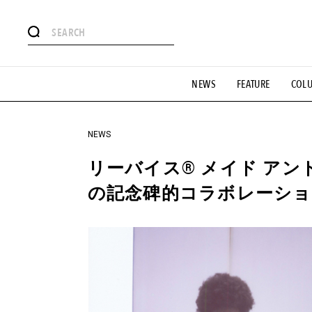
#注目のタグ
NEWS
FEATURE
COL
#SHOPPING ADDICT
#憧れの逸品
#ESSENTIAL DESIG
#GH 銘品の所以
#フイナムのYouTube
#Commune H
#SPORTS
#HANDSOME HANDBOOK
NEWS
リーバイス® メイド アン
の記念碑的コラボレーショ