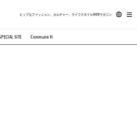
ヒップなファッション、カルチャー、ライフスタイルWEBマガジン
JA
SPECIAL SITE
Commune H
#路地裏てぃーん。
#MONTHLY JOURNAL
EN
OVIE
#LIFESTYLE
#SNEAKER
#OUTDOOR