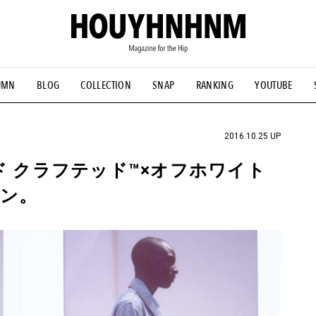
UMN
BLOG
COLLECTION
SNAP
RANKING
YOUTUBE
NS
#古着サミット
#NEW VINTAGE
#マイナーグッド図鑑
#FOCUS IT
#AH.H
#ととけん
#FASHION
#MUSIC
#M
2016.10.25 UP
ド クラフテッド™×オフホワイト
ン。