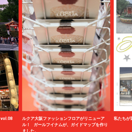
ol.08
ルクア大阪ファッションフロアがリニューア
私たちが
ル！ ガールフイナムが、ガイドマップを作り
ました。