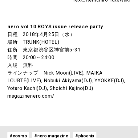
nero vol.10 BOYS issue release party
日程：2018年4月25日（水）
場所：TRUNK(HOTEL)
住所：東京都渋谷区神宮前5-31
時間：20:00～24:00
入場：無料
ラインナップ：Nick Moon(LIVE), MAIKA
LOUBTÉ(LIVE), Nobuki Akiyama(DJ), YYOKKE(DJ),
Yotaro Kachi(DJ), Shoichi Kajino(DJ)
magazinenero.com/
#cosmo
#nero magazine
#phoenix