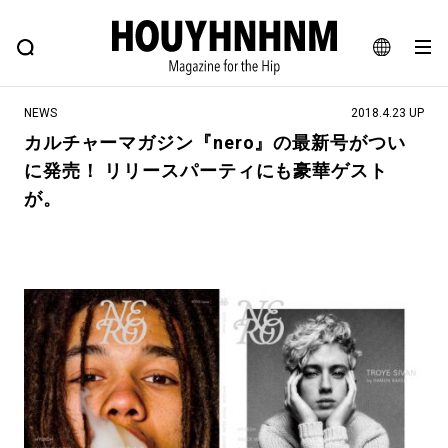
NEWS
FEATURE
BLOG
SNAP
Commune H
ヒップなファッション、カルチャー、ライフスタイルWEBマガジン
JA
NEWS
2018.4.23 UP
EN
カルチャーマガジン『nero』の最新号がつい
に発売！ リリースパーティにも豪華ゲスト
#注目のタグ
が。
#SHOPPING ADDICT
#憧れの逸品
#ESSENTIAL DESIGNS
#古着サミット
#NEW VINTAGE
#マイナーグッド図鑑
#路地裏てぃーん。
#MONTHLY JOURNAL
#GH 銘品の所以
#フイナムのYouTube
#Commune H
#FOCUS IT
#AH.H
#ととけん
#FASHION
#MUSIC
#MOVIE