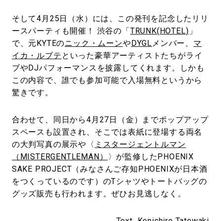
そして4月25日（水）には、この発刊を記念したリリ
ースパーティも開催！ 渋谷の「
TRUNK(HOTEL)
」
で、元KYTEの
ニック・ムーン
や
DYGL
メンバー、
マ
イカ・ルブテ
といった豪華アーティストたちがライ
ブやDJパフォーマンスを披露してくれます。しかも
この内容で、誰でも参加可能で入場無料というから
驚きです。
合わせて、同日から4月27日（金）までポップアップ
スペースも設置され、そこでは表紙に登場する両名
の大判写真の展示や〈
ミスタージェントルマン
（MISTERGENTLEMAN）
〉が監修したPHOENIX
SAKE PROJECT（みなさんご存知PHOENIXが日本酒
をつくっているのです）のTシャツやトートバッグの
グッズ販売も行われます。ぜひお見逃しなく。
Text_Kenichiro Tatewaki