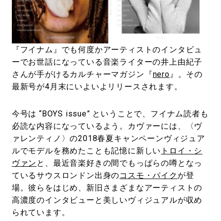
#LIFESTYLE
#SNEAKER
#OUTDOOR
#SPORTS
#HANDSOME HANDBOOK
『フイナム』でも何度かアーティストのインタビュ
ーでお世話になっている音楽ライターの井上由紀子
さんが手がけるカルチャーマガジン『
nero
』。その
最新号が4月末にいよいよリリースされます。
今号は “BOYS issue” ということで、フイナム読者も
必読な内容になっているよう。カヴァーには、〈ヴ
ァレンティノ〉の2018春夏キャンペーンヴィジュア
ルでモデルを務めたことも記憶に新しい
トロイ・シ
ヴァン
と、最近音楽好きの間でもっぱらの噂となっ
ているサウスロンドン出身の
コスモ・パイク
が登
場。彼らをはじめ、新旧さまざまなアーティストの
高濃度のインタビューと美しいヴィジュアルが収め
られています。