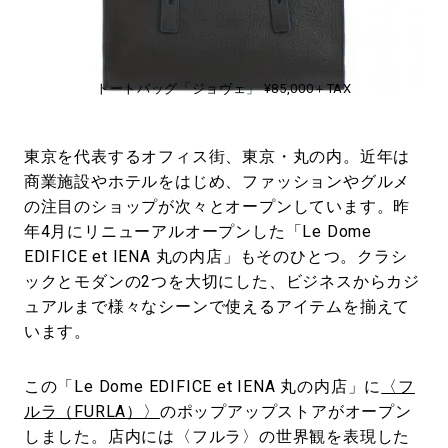
#LIFESTYLE
#SNEAKER
#OUTDOOR
#SPORTS
#HANDSOME HANDBOOK
トートバッグ「ジョヴェ」 ¥85,000＋TAX
東京を代表するオフィス街、東京・丸の内。近年は
商業施設やホテルをはじめ、ファッションやグルメ
の注目のショップが次々とオープンしています。昨
年4月にリニューアルオープンした「Le Dome
EDIFICE et IENA 丸の内店」もそのひとつ。クラシ
ックとモダンの2つを大切にした、ビジネスからカジ
ュアルまで様々なシーンで使えるアイテムを揃えて
います。
この「Le Dome EDIFICE et IENA 丸の内店」に
〈フ
ルラ（FURLA）〉
のポップアップストアがオープン
しました。店内には〈フルラ〉の世界観を表現した