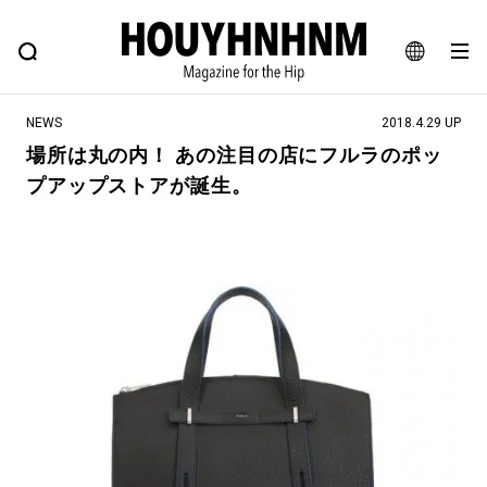
NEWS
FEATURE
BLOG
SNAP
Commune H
ヒップなファッション、カルチャー、ライフスタイルWEBマガジン
JA
NEWS
2018.4.29 UP
EN
場所は丸の内！ あの注目の店にフルラのポッ
プアップストアが誕生。
#注目のタグ
#SHOPPING ADDICT
#憧れの逸品
#ESSENTIAL DESIGNS
#古着サミット
#NEW VINTAGE
#マイナーグッド図鑑
#路地裏てぃーん。
#MONTHLY JOURNAL
#GH 銘品の所以
#フイナムのYouTube
#Commune H
#FOCUS IT
#AH.H
#ととけん
#FASHION
#MUSIC
#MOVIE