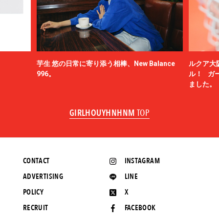
芋生 悠の日常に寄り添う相棒、New Balance
ルクア大
996。
ル！ ガ
ました。
GIRLHOUYHNHNM
TOP
CONTACT
INSTAGRAM
ADVERTISING
LINE
POLICY
X
RECRUIT
FACEBOOK