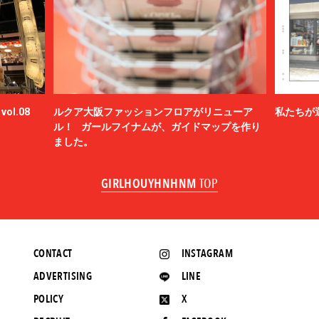
ol.08
ルクア大阪ファッションフロアがリニューア
私たちが
ル！ ガールフイナムが、ガイドマップを作り
ました。
GIRLHOUYHNHNM
TOP
CONTACT
INSTAGRAM
ADVERTISING
LINE
POLICY
X