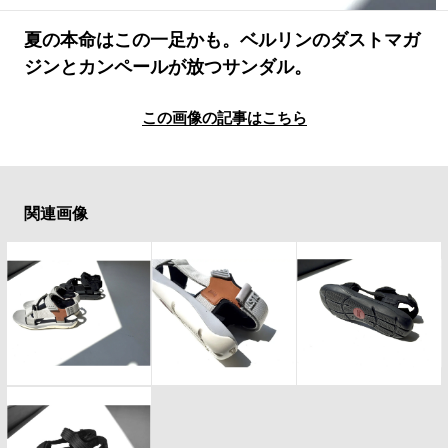
#LIFESTYLE
#SNEAKER
#OUTDOOR
#SPORTS
#HANDSOME HANDBOOK
夏の本命はこの一足かも。ベルリンのダストマガ
ジンとカンペールが放つサンダル。
この画像の記事はこちら
関連画像