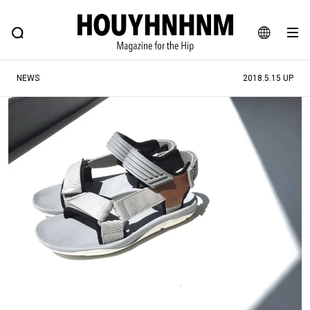
NEWS
FEATURE
BLOG
SNAP
Commune H
ヒップなファッション、カルチャー、ライフスタイルWEBマガジン
JA
NEWS
2018.5.15 UP
EN
#注目のタグ
#SHOPPING ADDICT
#憧れの逸品
#ESSENTIAL DESIGNS
#古着サミット
#NEW VINTAGE
#マイナーグッド図鑑
#路地裏てぃーん。
#MONTHLY JOURNAL
#GH 銘品の所以
#フイナムのYouTube
#Commune H
#FOCUS IT
#AH.H
#ととけん
#FASHION
#MUSIC
#MOVIE