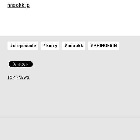
nnookk.jp
#crepuscule
#kurry
#nnookk
#PHINGERIN
TOP
>
NEWS