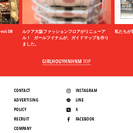
ol.08
ルクア大阪ファッションフロアがリニューア
私たちが
ル！ ガールフイナムが、ガイドマップを作り
ました。
GIRLHOUYHNHNM
TOP
CONTACT
INSTAGRAM
ADVERTISING
LINE
POLICY
X
RECRUIT
FACEBOOK
COMPANY