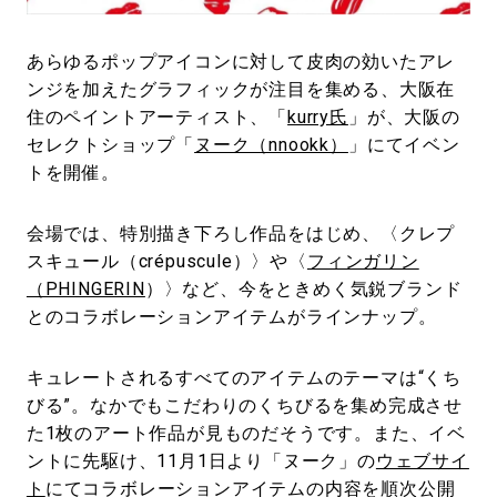
#LIFESTYLE
#SNEAKER
#OUTDOOR
#SPORTS
#HANDSOME HANDBOOK
あらゆるポップアイコンに対して皮肉の効いたアレ
ンジを加えたグラフィックが注目を集める、大阪在
住のペイントアーティスト、「
kurry氏
」が、大阪の
セレクトショップ「
ヌーク（nnookk）
」にてイベン
トを開催。
会場では、特別描き下ろし作品をはじめ、〈クレプ
スキュール（crépuscule）〉や〈
フィンガリン
（PHINGERIN
）〉など、今をときめく気鋭ブランド
とのコラボレーションアイテムがラインナップ。
キュレートされるすべてのアイテムのテーマは“くち
びる”。なかでもこだわりのくちびるを集め完成させ
た1枚のアート作品が見ものだそうです。また、イベ
ントに先駆け、11月1日より「ヌーク」の
ウェブサイ
ト
にてコラボレーションアイテムの内容を順次公開