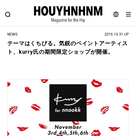
NEWS
FEATURE
BLOG
SNAP
Commune H
ヒップなファッション、カルチャー、ライフスタイルWEBマガジン
JA
NEWS
2016.10.31 UP
EN
テーマはくちびる。気鋭のペイントアーティス
ト、kurry氏の期間限定ショップが開催。
#注目のタグ
#SHOPPING ADDICT
#憧れの逸品
#ESSENTIAL DESIGNS
#古着サミット
#NEW VINTAGE
#マイナーグッド図鑑
#路地裏てぃーん。
#MONTHLY JOURNAL
#GH 銘品の所以
#フイナムのYouTube
#Commune H
#FOCUS IT
#AH.H
#ととけん
#FASHION
#MUSIC
#MOVIE