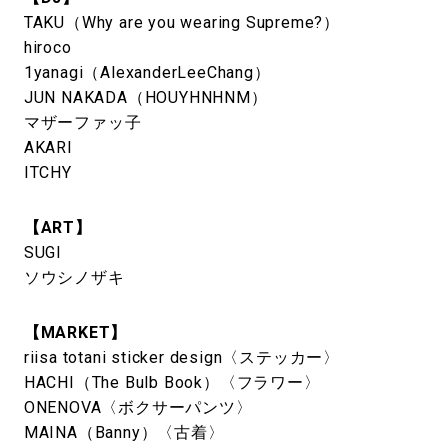
TAKU（Why are you wearing Supreme?）
hiroco
1yanagi（AlexanderLeeChang）
JUN NAKADA（HOUYHNHNM）
マザーファッ子
AKARI
ITCHY
【ART】
SUGI
ソウシノザキ
【MARKET】
riisa totani sticker design〈ステッカー〉
HACHI（The Bulb Book）〈フラワー〉
ONENOVA〈ボクサーパンツ〉
MAINA（Banny）〈古着〉