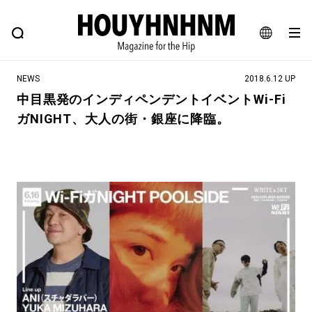
NEWS
FEATURE
BLOG
SNAP
Commune H
ヒップなファッション、カルチャー、ライフスタイルWEBマガジン
JA
NEWS
2018.6.12 UP
EN
中目黒発のインディペンデントイベントWi-Fi
ガNIGHT、大人の街・銀座に降臨。
#注目のタグ
#SHOPPING ADDICT
#憧れの逸品
#ESSENTIAL DESIGNS
#古着サミット
#NEW VINTAGE
#マイナーグッド図鑑
#路地裏てぃーん。
#MONTHLY JOURNAL
#GH 銘品の所以
#フイナムのYouTube
#Commune H
#FOCUS IT
#AH.H
#ととけん
#FASHION
#MUSIC
#MOVIE