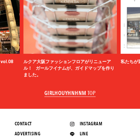
ol.08
ルクア大阪ファッションフロアがリニューア
私たちが
ル！ ガールフイナムが、ガイドマップを作り
ました。
GIRLHOUYHNHNM
TOP
CONTACT
INSTAGRAM
ADVERTISING
LINE