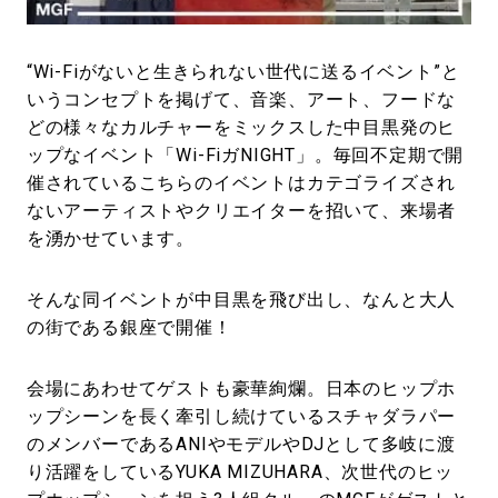
#LIFESTYLE
#SNEAKER
#OUTDOOR
#SPORTS
#HANDSOME HANDBOOK
“Wi-Fiがないと生きられない世代に送るイベント”と
いうコンセプトを掲げて、音楽、アート、フードな
どの様々なカルチャーをミックスした中目黒発のヒ
ップなイベント「Wi-FiガNIGHT」。毎回不定期で開
催されているこちらのイベントはカテゴライズされ
ないアーティストやクリエイターを招いて、来場者
を湧かせています。
そんな同イベントが中目黒を飛び出し、なんと大人
の街である銀座で開催！
会場にあわせてゲストも豪華絢爛。日本のヒップホ
ップシーンを長く牽引し続けているスチャダラパー
のメンバーであるANIやモデルやDJとして多岐に渡
り活躍をしているYUKA MIZUHARA、次世代のヒッ