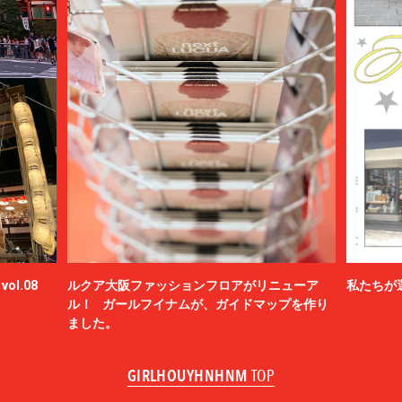
ol.08
ルクア大阪ファッションフロアがリニューア
私たちが
ル！ ガールフイナムが、ガイドマップを作り
ました。
GIRLHOUYHNHNM
TOP