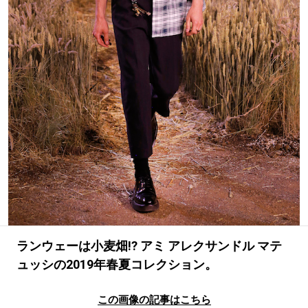
#LIFESTYLE
#SNEAKER
#OUTDOOR
#SPORTS
#HANDSOME HANDBOOK
ランウェーは小麦畑!? アミ アレクサンドル マテ
ュッシの2019年春夏コレクション。
この画像の記事はこちら