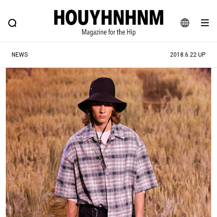
NEWS
FEATURE
BLOG
SNAP
Commune H
ヒップなファッション、カルチャー、ライフスタイルWEBマガジン
JA
NEWS
2018.6.22 UP
EN
#注目のタグ
#SHOPPING ADDICT
#憧れの逸品
#ESSENTIAL DESIGNS
#古着サミット
#NEW VINTAGE
#マイナーグッド図鑑
#路地裏てぃーん。
#MONTHLY JOURNAL
#GH 銘品の所以
#フイナムのYouTube
#Commune H
#FOCUS IT
#AH.H
#ととけん
#FASHION
#MUSIC
#MOVIE