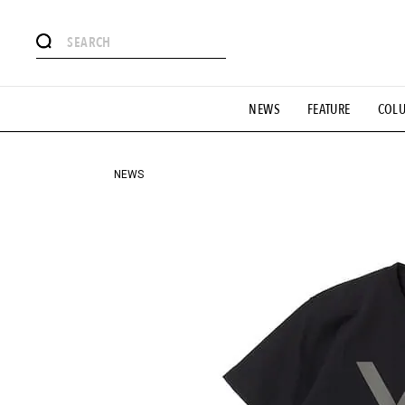
#注目のタグ
NEWS
FEATURE
COL
#SHOPPING ADDICT
#憧れの逸品
#ESSENTIAL DESIG
#GH 銘品の所以
#フイナムのYouTube
#Commune H
#SPORTS
#HANDSOME HANDBOOK
NEWS