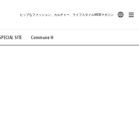
ヒップなファッション、カルチャー、ライフスタイルWEBマガジン
JA
SPECIAL SITE
Commune H
#路地裏てぃーん。
#MONTHLY JOURNAL
EN
OVIE
#LIFESTYLE
#SNEAKER
#OUTDOOR