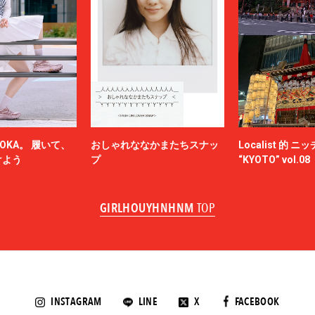
OKA。 履いて、
おしゃれななかまたちスナッ
Localist 的 
けよう
プ
“KYOTO” vol.08
GIRLHOUYHNHNM
TOP
INSTAGRAM
LINE
X
FACEBOOK