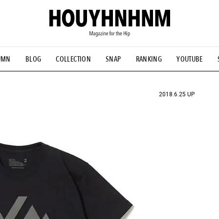
UMN
BLOG
COLLECTION
SNAP
RANKING
YOUTUBE
NS
#古着サミット
#NEW VINTAGE
#マイナーグッド図鑑
#FOCUS IT
#AH.H
#ととけん
#FASHION
#MUSIC
#M
2018.6.25 UP