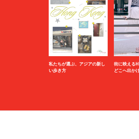
私たちが選ぶ、アジアの新し
街に映えるH
い歩き方
どこへ出か