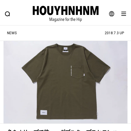
NEWS
FEATURE
BLOG
SNAP
Commune H
ヒップなファッション、カルチャー、ライフスタイルWEBマガジン
JA
NEWS
2018.7.3 UP
EN
#注目のタグ
#SHOPPING ADDICT
#憧れの逸品
#ESSENTIAL DESIGNS
#古着サミット
#NEW VINTAGE
#マイナーグッド図鑑
#路地裏てぃーん。
#MONTHLY JOURNAL
#GH 銘品の所以
#フイナムのYouTube
#Commune H
#FOCUS IT
#AH.H
#ととけん
#FASHION
#MUSIC
#MOVIE