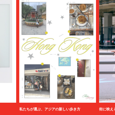
私たちが選ぶ、アジアの新しい歩き方
街に映え