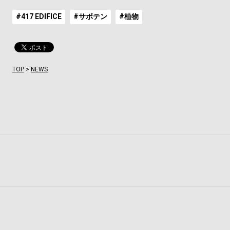
#417 EDIFICE
#サボテン
#植物
TOP
>
NEWS