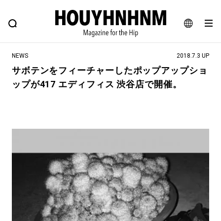
NEWS
FEATURE
BLOG
SNAP
Commune H
ヒップなファッション、カルチャー、ライフスタイルWEBマガジン
JA
NEWS
2018.7.3 UP
EN
サボテンをフィーチャーしたポップアップショ
ップが417 エディフィス 渋谷店で開催。
#注目のタグ
#SHOPPING ADDICT
#憧れの逸品
#ESSENTIAL DESIGNS
#古着サミット
#NEW VINTAGE
#マイナーグッド図鑑
#路地裏てぃーん。
#MONTHLY JOURNAL
#GH 銘品の所以
#フイナムのYouTube
#Commune H
#FOCUS IT
#AH.H
#ととけん
#FASHION
#MUSIC
#MOVIE