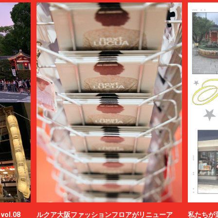
ol.08
ルクア大阪ファッションフロアがリニューア
私たちが