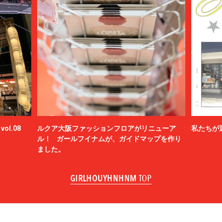
ol.08
ルクア大阪ファッションフロアがリニューア
私たちが
ル！ ガールフイナムが、ガイドマップを作り
ました。
GIRLHOUYHNHNM
TOP