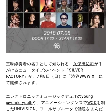
#LIFESTYLE
#SNEAKER
#OUTDOOR
#SPORTS
#HANDSOME HANDBOOK
三味線奏者の名手として知られる、
久保田祐司
が手
がけるニュータイプのイベント「SILVER
FACTORY」が、7月8日（日）に「
渋谷WWW X
」に
て開催されます。
エレクトロニックミュージックデュオの
young
juvenile youth
や、アニメーションダンスで
WOD
を制
したUNIVISION、フエルサブルータで話題をよんだ