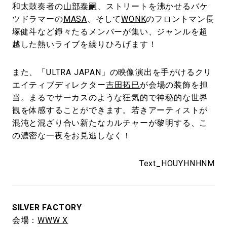
和太鼓奏者の
山部泰嗣
、ストリートを沸かせるバケ
ツドラマーの
MASA
、そして
WONK
のフロントマン長
塚健斗など錚々たるメンバーが集い、ジャンルを超
越した熱いライブを繰りひろげます！
また、「ULTRA JAPAN」の映像演出を手がけるクリ
エイティブディレクター
吉田拓巳
が会場の装飾を担
当。まるでサーカスのような狂気的で神秘的な世界
観を体感することができます。若きアーティストが
混沌と混ざり合い新たなカルチャーが黎明する、こ
の濃密な一夜をお見逃しなく！
Text_HOUYHNHNM
SILVER FACTORY
会場：
WWW X