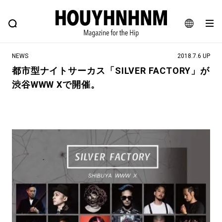
NEWS
FEATURE
BLOG
SNAP
Commune H
ヒップなファッション、カルチャー、ライフスタイルWEBマガジン
JA
NEWS
2018.7.6 UP
EN
都市型ナイトサーカス「SILVER FACTORY」が
渋谷WWW Xで開催。
#注目のタグ
#SHOPPING ADDICT
#憧れの逸品
#ESSENTIAL DESIGNS
#古着サミット
#NEW VINTAGE
#マイナーグッド図鑑
#路地裏てぃーん。
#MONTHLY JOURNAL
#GH 銘品の所以
#フイナムのYouTube
#Commune H
#FOCUS IT
#AH.H
#ととけん
#FASHION
#MUSIC
#MOVIE