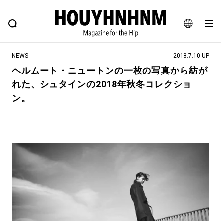
NEWS
FEATURE
BLOG
SNAP
Commune H
ヒップなファッション、カルチャー、ライフスタイルWEBマガジン
JA
NEWS
2018.7.10 UP
EN
ヘルムート・ニュートンの一枚の写真から紡が
れた、シュタインの2018年秋冬コレクショ
#注目のタグ
ン。
#SHOPPING ADDICT
#憧れの逸品
#ESSENTIAL DESIGNS
#古着サミット
#NEW VINTAGE
#マイナーグッド図鑑
#路地裏てぃーん。
#MONTHLY JOURNAL
#GH 銘品の所以
#フイナムのYouTube
#Commune H
#FOCUS IT
#AH.H
#ととけん
#FASHION
#MUSIC
#MOVIE