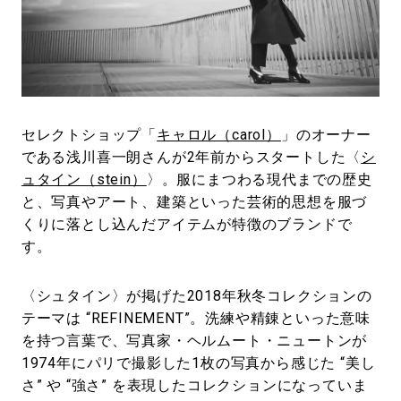
#LIFESTYLE
#SNEAKER
#OUTDOOR
#SPORTS
#HANDSOME HANDBOOK
セレクトショップ「
キャロル（carol）
」のオーナー
である浅川喜一朗さんが2年前からスタートした〈
シ
ュタイン（stein）
〉。服にまつわる現代までの歴史
と、写真やアート、建築といった芸術的思想を服づ
くりに落とし込んだアイテムが特徴のブランドで
す。
〈シュタイン〉が掲げた2018年秋冬コレクションの
テーマは “REFINEMENT”。洗練や精錬といった意味
を持つ言葉で、写真家・ヘルムート・ニュートンが
1974年にパリで撮影した1枚の写真から感じた “美し
さ” や “強さ” を表現したコレクションになっていま