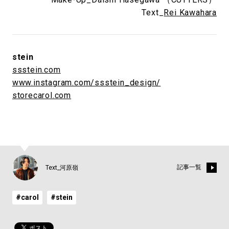
Text_
Rei Kawahara
stein
ssstein.com
www.instagram.com/ssstein_design/
storecarol.com
記事一覧
Text_河原嶺
#carol
#stein