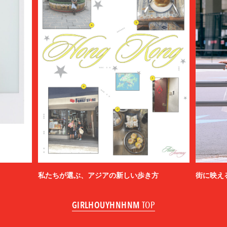
私たちが選ぶ、アジアの新しい歩き方
街に映え
GIRLHOUYHNHNM
TOP