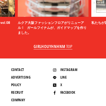
ol.08
ルクア大阪ファッションフロアがリニューア
私たちが
ル！ ガールフイナムが、ガイドマップを作り
ました。
GIRLHOUYHNHNM
TOP
CONTACT
INSTAGRAM
ADVERTISING
LINE
POLICY
X
RECRUIT
FACEBOOK
COMPANY