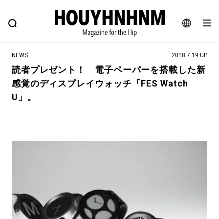
NEWS
FEATURE
BLOG
SNAP
Commune H
ヒップなファッション、カルチャー、ライフスタイルWEBマガジン
JA
NEWS
2018.7.19 UP
EN
読者プレゼント！ 電子ペーパーを搭載した新
感覚のディスプレイウォッチ「FES Watch
#注目のタグ
U」。
#SHOPPING ADDICT
#憧れの逸品
#ESSENTIAL DESIGNS
#古着サミット
#NEW VINTAGE
#マイナーグッド図鑑
#路地裏てぃーん。
#MONTHLY JOURNAL
#GH 銘品の所以
#フイナムのYouTube
#Commune H
#FOCUS IT
#AH.H
#ととけん
#FASHION
#MUSIC
#MOVIE