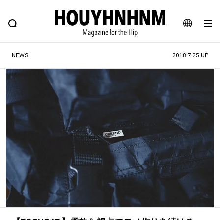
NEWS
FEATURE
BLOG
SNAP
Commune H
ヒップなファッション、カルチャー、ライフスタイルWEBマガジン
JA
NEWS
2018.7.25 UP
EN
#注目のタグ
#SHOPPING ADDICT
#憧れの逸品
#ESSENTIAL DESIGNS
#古着サミット
#NEW VINTAGE
#マイナーグッド図鑑
#路地裏てぃーん。
#MONTHLY JOURNAL
#GH 銘品の所以
#フイナムのYouTube
#Commune H
#FOCUS IT
#AH.H
#ととけん
#FASHION
#MUSIC
#MOVIE