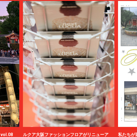
ol.08
ルクア大阪ファッションフロアがリニューア
私たちが