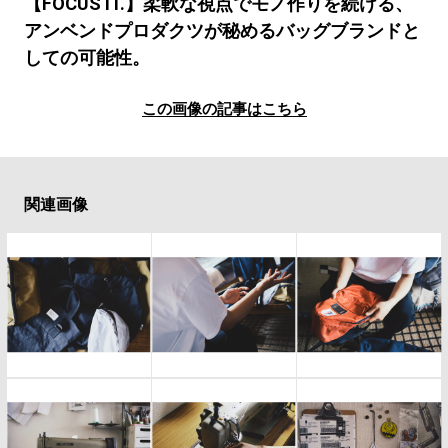
#LIFESTYLE
#SNEAKER
#OUTDOOR
【FOCUS IT.】柔軟な視点でモノ作りを続ける、
アンベンドプロダクツが秘めるバッグブランドと
#SPORTS
#HANDSOME HANDBOOK
しての可能性。
この画像の記事はこちら
関連画像