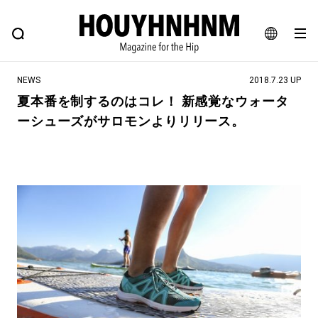
NEWS
FEATURE
BLOG
SNAP
Commune H
ヒップなファッション、カルチャー、ライフスタイルWEBマガジン
JA
NEWS
2018.7.23 UP
EN
夏本番を制するのはコレ！ 新感覚なウォータ
ーシューズがサロモンよりリリース。
#注目のタグ
#SHOPPING ADDICT
#憧れの逸品
#ESSENTIAL DESIGNS
#古着サミット
#NEW VINTAGE
#マイナーグッド図鑑
#路地裏てぃーん。
#MONTHLY JOURNAL
#GH 銘品の所以
#フイナムのYouTube
#Commune H
#FOCUS IT
#AH.H
#ととけん
#FASHION
#MUSIC
#MOVIE