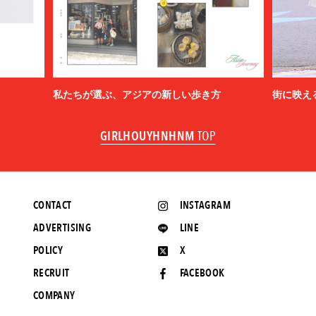
私たちが選ぶ、アジアの新しい歩き方
街に映え
GIRLHOUYHNHNM
TOP
CONTACT
INSTAGRAM
ADVERTISING
LINE
POLICY
X
RECRUIT
FACEBOOK
COMPANY