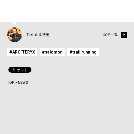
記事一覧
Text_山本博史
#ARC’TERYX
#salomon
#trail running
TOP
>
NEWS