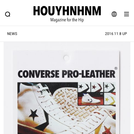
NEWS
FEATURE
BLOG
SNAP
Commune H
ヒップなファッション、カルチャー、ライフスタイルWEBマガジン
JA
NEWS
2016.11.8 UP
EN
#注目のタグ
#SHOPPING ADDICT
#憧れの逸品
#ESSENTIAL DESIGNS
#古着サミット
#NEW VINTAGE
#マイナーグッド図鑑
#路地裏てぃーん。
#MONTHLY JOURNAL
#GH 銘品の所以
#フイナムのYouTube
#Commune H
#FOCUS IT
#AH.H
#ととけん
#FASHION
#MUSIC
#MOVIE