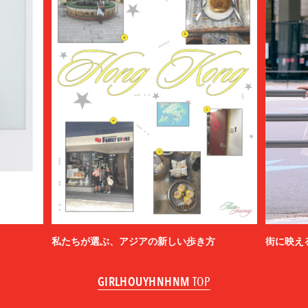
私たちが選ぶ、アジアの新しい歩き方
街に映え
GIRLHOUYHNHNM
TOP