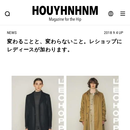
NEWS
FEATURE
BLOG
SNAP
Commune H
ヒップなファッション、カルチャー、ライフスタイルWEBマガジン
JA
NEWS
2018.9.4 UP
EN
変わることと、変わらないこと。レショップに
レディースが加わります。
#注目のタグ
#SHOPPING ADDICT
#憧れの逸品
#ESSENTIAL DESIGNS
#古着サミット
#NEW VINTAGE
#マイナーグッド図鑑
#路地裏てぃーん。
#MONTHLY JOURNAL
#GH 銘品の所以
#フイナムのYouTube
#Commune H
#FOCUS IT
#AH.H
#ととけん
#FASHION
#MUSIC
#MOVIE