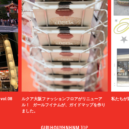
ol.08
ルクア大阪ファッションフロアがリニューア
私たちが
ル！ ガールフイナムが、ガイドマップを作り
ました。
GIRLHOUYHNHNM
TOP