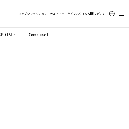
ヒップなファッション、カルチャー、ライフスタイルWEBマガジン
JA
SPECIAL SITE
Commune H
#路地裏てぃーん。
#MONTHLY JOURNAL
EN
OVIE
#LIFESTYLE
#SNEAKER
#OUTDOOR