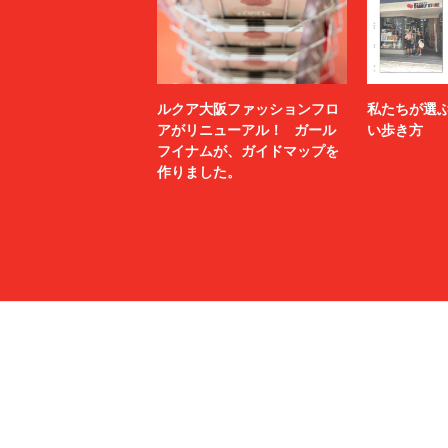
ルクア大阪ファッションフロ
私たちが選
アがリニューアル！ ガール
い歩き方
フイナムが、ガイドマップを
作りました。