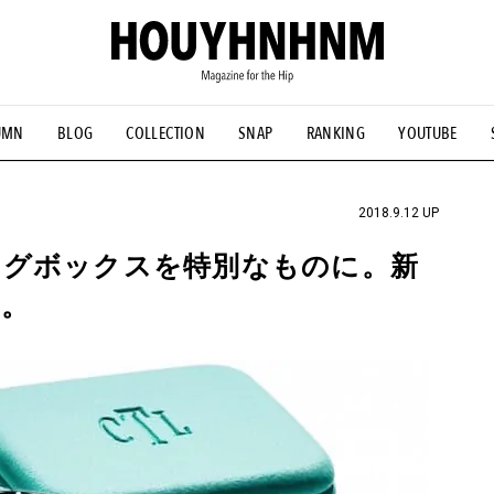
UMN
BLOG
COLLECTION
SNAP
RANKING
YOUTUBE
NS
#古着サミット
#NEW VINTAGE
#マイナーグッド図鑑
#FOCUS IT
#AH.H
#ととけん
#FASHION
#MUSIC
#M
2018.9.12 UP
ングボックスを特別なものに。新
。