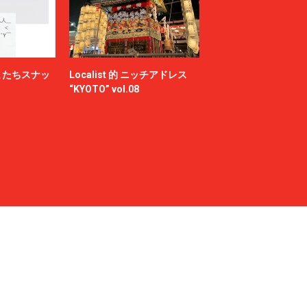
またちスナッ
Localist 的 ニッチアドレス
“KYOTO” vol.08