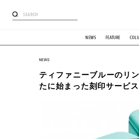
#注目のタグ
NEWS
FEATURE
COL
#SHOPPING ADDICT
#憧れの逸品
#ESSENTIAL DESIG
#GH 銘品の所以
#フイナムのYouTube
#Commune H
#SPORTS
#HANDSOME HANDBOOK
NEWS
ティファニーブルーのリ
たに始まった刻印サービス