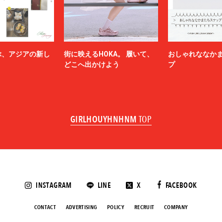
ぶ、アジアの新し
街に映えるHOKA。 履いて、
おしゃれななか
どこへ出かけよう
プ
GIRLHOUYHNHNM
TOP
INSTAGRAM
LINE
X
FACEBOOK
CONTACT
ADVERTISING
POLICY
RECRUIT
COMPANY