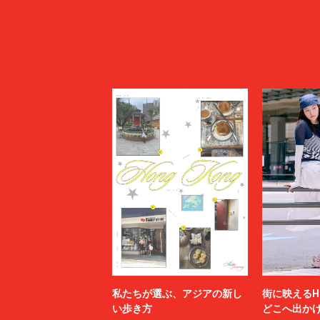
私たちが選ぶ、アジアの新し
街に映えるH
い歩き方
どこへ出か