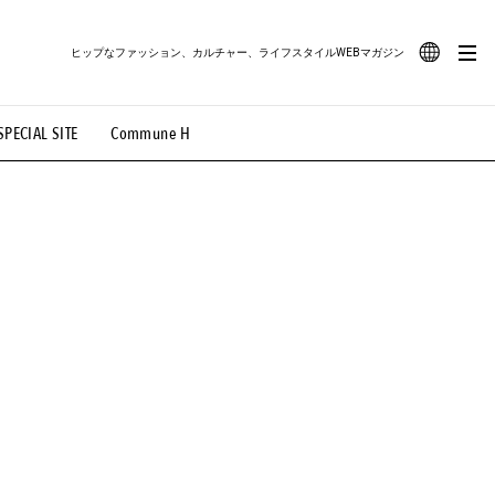
ヒップなファッション、カルチャー、ライフスタイルWEBマガジン
JA
SPECIAL SITE
Commune H
#路地裏てぃーん。
#MONTHLY JOURNAL
EN
OVIE
#LIFESTYLE
#SNEAKER
#OUTDOOR