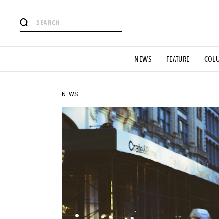
#注目のタグ
NEWS
FEATURE
COL
#SHOPPING ADDICT
#憧れの逸品
#ESSENTIAL DESIG
#GH 銘品の所以
#フイナムのYouTube
#Commune H
#SPORTS
#HANDSOME HANDBOOK
NEWS