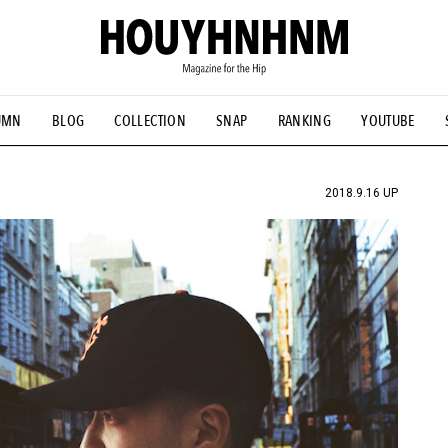
UMN
BLOG
COLLECTION
SNAP
RANKING
YOUTUBE
NS
#古着サミット
#NEW VINTAGE
#マイナーグッド図鑑
#FOCUS IT
#AH.H
#ととけん
#FASHION
#MUSIC
#M
2018.9.16 UP