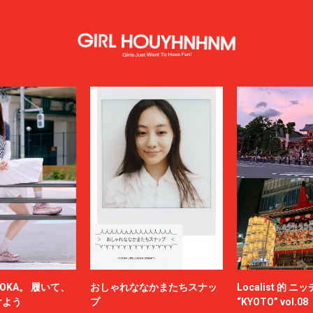
OKA。 履いて、
おしゃれななかまたちスナッ
Localist 的 
けよう
プ
“KYOTO” vol.08