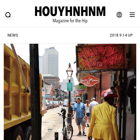
NEWS
FEATURE
BLOG
SNAP
Commune H
ヒップなファッション、カルチャー、ライフスタイルWEBマガジン
JA
NEWS
2018.9.14 UP
EN
#注目のタグ
#SHOPPING ADDICT
#憧れの逸品
#ESSENTIAL DESIGNS
#古着サミット
#NEW VINTAGE
#マイナーグッド図鑑
#路地裏てぃーん。
#MONTHLY JOURNAL
#GH 銘品の所以
#フイナムのYouTube
#Commune H
#FOCUS IT
#AH.H
#ととけん
#FASHION
#MUSIC
#MOVIE