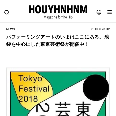
NEWS
FEATURE
BLOG
SNAP
Commune H
ヒップなファッション、カルチャー、ライフスタイルWEBマガジン
JA
NEWS
2018.9.20 UP
EN
パフォーミングアートのいまはここにある。池
袋を中心にした東京芸術祭が開催中！
#注目のタグ
#SHOPPING ADDICT
#憧れの逸品
#ESSENTIAL DESIGNS
#古着サミット
#NEW VINTAGE
#マイナーグッド図鑑
#路地裏てぃーん。
#MONTHLY JOURNAL
#GH 銘品の所以
#フイナムのYouTube
#Commune H
#FOCUS IT
#AH.H
#ととけん
#FASHION
#MUSIC
#MOVIE