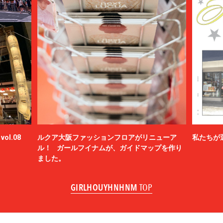
ol.08
ルクア大阪ファッションフロアがリニューア
私たちが
ル！ ガールフイナムが、ガイドマップを作り
ました。
GIRLHOUYHNHNM
TOP