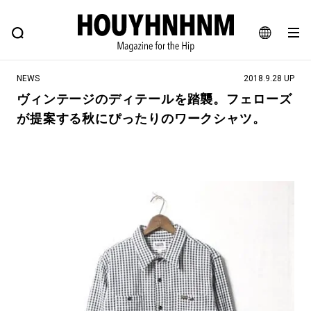
NEWS
FEATURE
BLOG
SNAP
Commune H
ヒップなファッション、カルチャー、ライフスタイルWEBマガジン
JA
NEWS
2018.9.28 UP
EN
ヴィンテージのディテールを踏襲。フェローズ
が提案する秋にぴったりのワークシャツ。
#注目のタグ
#SHOPPING ADDICT
#憧れの逸品
#ESSENTIAL DESIGNS
#古着サミット
#NEW VINTAGE
#マイナーグッド図鑑
#路地裏てぃーん。
#MONTHLY JOURNAL
#GH 銘品の所以
#フイナムのYouTube
#Commune H
#FOCUS IT
#AH.H
#ととけん
#FASHION
#MUSIC
#MOVIE