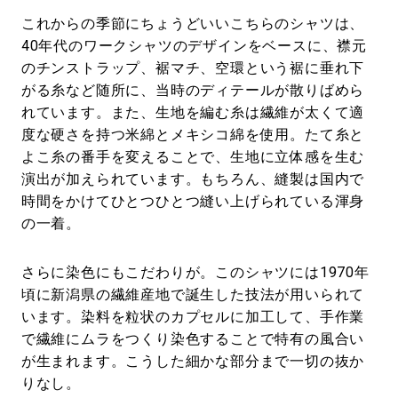
これからの季節にちょうどいいこちらのシャツは、
40年代のワークシャツのデザインをベースに、襟元
のチンストラップ、裾マチ、空環という裾に垂れ下
がる糸など随所に、当時のディテールが散りばめら
れています。また、生地を編む糸は繊維が太くて適
度な硬さを持つ米綿とメキシコ綿を使用。たて糸と
よこ糸の番手を変えることで、生地に立体感を生む
演出が加えられています。もちろん、縫製は国内で
時間をかけてひとつひとつ縫い上げられている渾身
の一着。
さらに染色にもこだわりが。このシャツには1970年
頃に新潟県の繊維産地で誕生した技法が用いられて
います。染料を粒状のカプセルに加工して、手作業
で繊維にムラをつくり染色することで特有の風合い
が生まれます。こうした細かな部分まで一切の抜か
りなし。