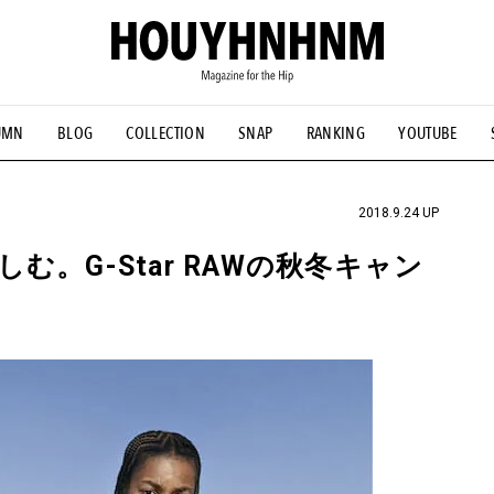
UMN
BLOG
COLLECTION
SNAP
RANKING
YOUTUBE
NS
#古着サミット
#NEW VINTAGE
#マイナーグッド図鑑
#FOCUS IT
#AH.H
#ととけん
#FASHION
#MUSIC
#M
2018.9.24 UP
。G-Star RAWの秋冬キャン