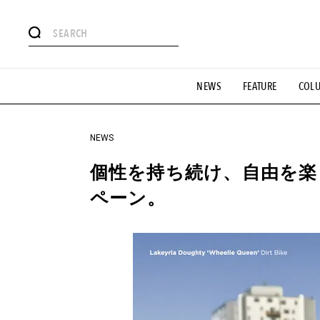
#注目のタグ
NEWS
FEATURE
COL
#SHOPPING ADDICT
#憧れの逸品
#ESSENTIAL DESIG
#GH 銘品の所以
#フイナムのYouTube
#Commune H
#SPORTS
#HANDSOME HANDBOOK
NEWS
個性を持ち続け、自由を楽しむ
ペーン。