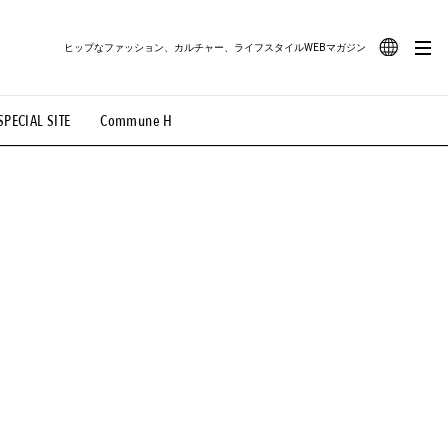
ヒップなファッション、カルチャー、ライフスタイルWEBマガジン
JA
SPECIAL SITE
Commune H
#路地裏てぃーん。
#MONTHLY JOURNAL
EN
OVIE
#LIFESTYLE
#SNEAKER
#OUTDOOR