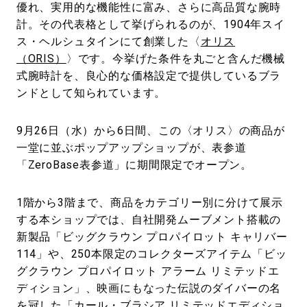
優れ、実用的な機能性に富み、さらに高品質な腕時
計。その代表格として挙げられるのが、1904年スイ
ス・ヘルシュタインにて創業した〈
オリス
（ORIS）
〉です。今挙げた条件を丸ごと含んだ機械
式腕時計を、良心的な価格設定で提供しているブラ
ンドとして知られています。
9月26日（水）から6日間、この〈オリス〉の商品が
一堂に並ぶポップアップショップが、表参道
「ZeroBase表参道」に期間限定でオープン。
1階から3階まで、商品をカテゴリー別に分けて展示
する本ショップでは、自社開発ムーブメント搭載の
新製品「ビッグクラウン プロパイロット キャリバー
114」や、250本限定のコレクターズアイテム「ビッ
グクラウン プロパイロット アラーム リミテッドエ
ディション」、映画にもなった伝説のダイバーの名
を冠した「カール・ブラシア リミテッドエディショ