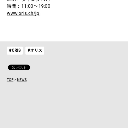
時間：11:00〜19:00
www.oris.ch/jp
#ORIS
#オリス
TOP
>
NEWS