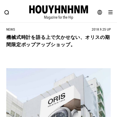
NEWS
FEATURE
BLOG
SNAP
Commune H
ヒップなファッション、カルチャー、ライフスタイルWEBマガジン
JA
NEWS
2018.9.25 UP
EN
機械式時計を語る上で欠かせない、オリスの期
間限定ポップアップショップ。
#注目のタグ
#SHOPPING ADDICT
#憧れの逸品
#ESSENTIAL DESIGNS
#古着サミット
#NEW VINTAGE
#マイナーグッド図鑑
#路地裏てぃーん。
#MONTHLY JOURNAL
#GH 銘品の所以
#フイナムのYouTube
#Commune H
#FOCUS IT
#AH.H
#ととけん
#FASHION
#MUSIC
#MOVIE