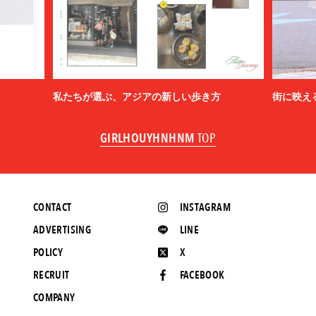
私たちが選ぶ、アジアの新しい歩き方
街に映え
GIRLHOUYHNHNM
TOP
CONTACT
INSTAGRAM
ADVERTISING
LINE
POLICY
X
RECRUIT
FACEBOOK
COMPANY