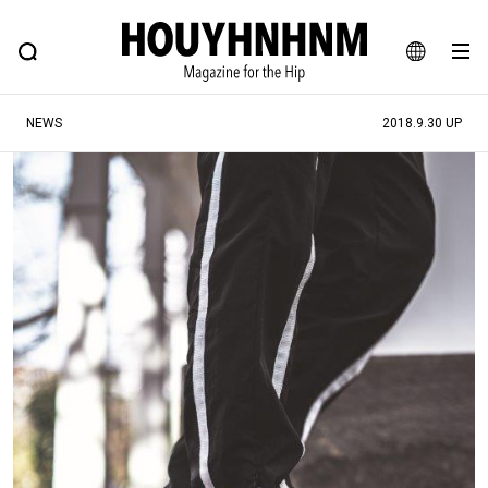
NEWS
FEATURE
BLOG
SNAP
Commune H
ヒップなファッション、カルチャー、ライフスタイルWEBマガジン
JA
NEWS
2018.9.30 UP
EN
#注目のタグ
#SHOPPING ADDICT
#憧れの逸品
#ESSENTIAL DESIGNS
#古着サミット
#NEW VINTAGE
#マイナーグッド図鑑
#路地裏てぃーん。
#MONTHLY JOURNAL
#GH 銘品の所以
#フイナムのYouTube
#Commune H
#FOCUS IT
#AH.H
#ととけん
#FASHION
#MUSIC
#MOVIE