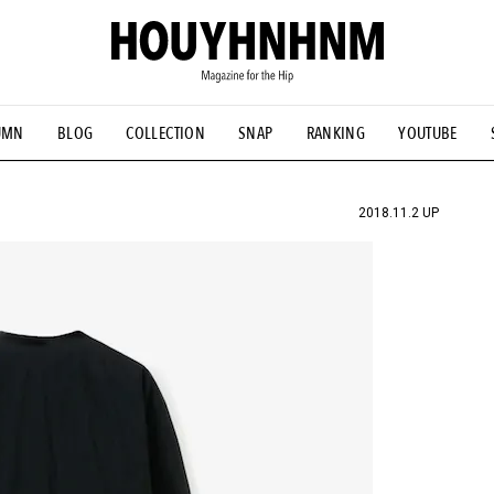
UMN
BLOG
COLLECTION
SNAP
RANKING
YOUTUBE
NS
#古着サミット
#NEW VINTAGE
#マイナーグッド図鑑
#FOCUS IT
#AH.H
#ととけん
#FASHION
#MUSIC
#M
2018.11.2 UP