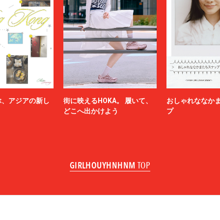
ぶ、アジアの新し
街に映えるHOKA。 履いて、
おしゃれななか
どこへ出かけよう
プ
GIRLHOUYHNHNM
TOP