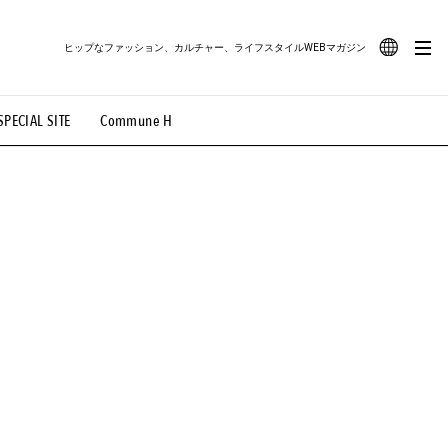
ヒップなファッション、カルチャー、ライフスタイルWEBマガジン
JA
SPECIAL SITE
Commune H
#路地裏てぃーん。
#MONTHLY JOURNAL
EN
OVIE
#LIFESTYLE
#SNEAKER
#OUTDOOR