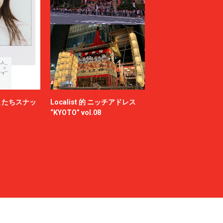
またちスナッ
Localist 的 ニッチアドレス
“KYOTO” vol.08