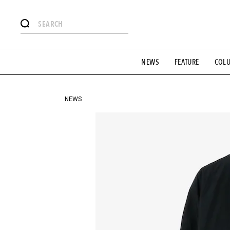
#注目のタグ
NEWS
FEATURE
COL
#SHOPPING ADDICT
#憧れの逸品
#ESSENTIAL DESIG
#GH 銘品の所以
#フイナムのYouTube
#Commune H
#SPORTS
#HANDSOME HANDBOOK
NEWS